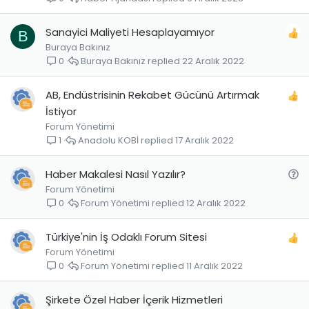
r
u
Sanayici Maliyeti Hesaplayamıyor
B
Buraya Bakınız
Buraya Bakınız
22 Aralık 2022
0
AB, Endüstrisinin Rekabet Gücünü Artırmak
İstiyor
Forum Yönetimi
Anadolu KOBİ
17 Aralık 2022
1
S
Haber Makalesi Nasıl Yazılır?
Forum Yönetimi
o
Forum Yönetimi
12 Aralık 2022
0
r
u
Türkiye'nin İş Odaklı Forum Sitesi
Forum Yönetimi
Forum Yönetimi
11 Aralık 2022
0
Şirkete Özel Haber İçerik Hizmetleri