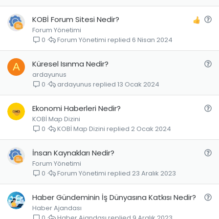
u
S
KOBİ Forum Sitesi Nedir?
Forum Yönetimi
o
Forum Yönetimi
6 Nisan 2024
0
r
u
S
Küresel Isınma Nedir?
A
ardayunus
o
ardayunus
13 Ocak 2024
0
r
u
S
Ekonomi Haberleri Nedir?
KOBİ Map Dizini
o
KOBİ Map Dizini
2 Ocak 2024
0
r
u
S
İnsan Kaynakları Nedir?
Forum Yönetimi
o
Forum Yönetimi
23 Aralık 2023
0
r
u
S
Haber Gündeminin İş Dünyasına Katkısı Nedir?
Haber Ajandası
o
Haber Ajandası
9 Aralık 2023
0