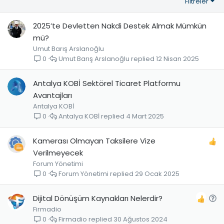
Filtreler
2025’te Devletten Nakdi Destek Almak Mümkün
mü?
Umut Barış Arslanoğlu
Umut Barış Arslanoğlu
12 Nisan 2025
0
Antalya KOBİ Sektörel Ticaret Platformu
Avantajları
Antalya KOBİ
Antalya KOBİ
4 Mart 2025
0
Kamerası Olmayan Taksilere Vize
Verilmeyecek
Forum Yönetimi
Forum Yönetimi
29 Ocak 2025
0
S
Dijital Dönüşüm Kaynakları Nelerdir?
Firmadio
o
Firmadio
30 Ağustos 2024
0
r