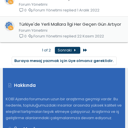
Forum Yönetimi
Forum Yönetimi
1 Aralık 2022
0
Türkiye'de Yerli Mallara İlgi Her Geçen Gün Artıyor
Forum Yönetimi
Forum Yönetimi
22 Kasım 2022
0
Son
1 of 2
Sonraki
Buraya mesaj yazmak için üye olmanız gereklidir.
Hakkında
KOBİ Ajanda forumunun uzun bir araştırma geçmişi vardır. Bu
nedenle, topluluğumuzdaki insanlar arasında yüksek kaliteli ve
eleştirel tartışmaları teşvik etmeye çalışıyoruz. Araştırma ve iş
geliştirme alanlarındaki çalışmalarımıza devam ediyoruz.