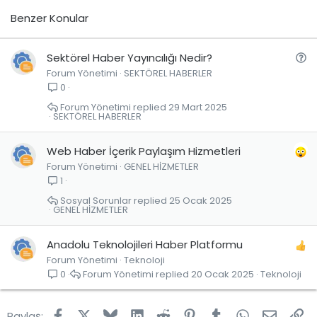
Benzer Konular
S
Sektörel Haber Yayıncılığı Nedir?
Forum Yönetimi
SEKTÖREL HABERLER
o
0
r
u
Forum Yönetimi
29 Mart 2025
SEKTÖREL HABERLER
Web Haber İçerik Paylaşım Hizmetleri
Forum Yönetimi
GENEL HİZMETLER
1
Sosyal Sorunlar
25 Ocak 2025
GENEL HİZMETLER
Anadolu Teknolojileri Haber Platformu
Forum Yönetimi
Teknoloji
Forum Yönetimi
20 Ocak 2025
Teknoloji
0
Facebook
X
Bluesky
LinkedIn
Reddit
Pinterest
Tumblr
WhatsApp
E-post
Lin
Paylaş: