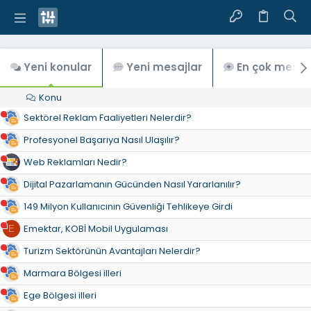
Yeni konular
Yeni mesajlar
En çok mesaj
Konu
Sektörel Reklam Faaliyetleri Nelerdir?
Profesyonel Başarıya Nasıl Ulaşılır?
Web Reklamları Nedir?
Dijital Pazarlamanın Gücünden Nasıl Yararlanılır?
149 Milyon Kullanıcının Güvenliği Tehlikeye Girdi
Emektar, KOBİ Mobil Uygulaması
E
Turizm Sektörünün Avantajları Nelerdir?
Marmara Bölgesi illeri
Ege Bölgesi illeri