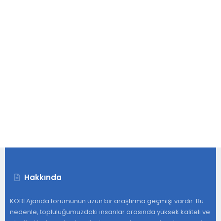
Hakkında
KOBİ Ajanda forumunun uzun bir araştırma geçmişi vardır. Bu
nedenle, topluluğumuzdaki insanlar arasında yüksek kaliteli ve