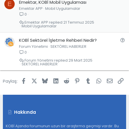
Emektar, KOBİ Mobil Uygulaması
E
Emektar APP
Mobil Uygulamalar
0
Emektar APP
21 Temmuz 2025
Mobil Uygulamalar
S
KOBİ Sektörel İşletme Rehberi Nedir?
Forum Yönetimi
SEKTÖREL HABERLER
o
0
r
u
Forum Yönetimi
29 Mart 2025
SEKTÖREL HABERLER
Facebook
X
Bluesky
LinkedIn
Reddit
Pinterest
Tumblr
WhatsApp
E-post
Lin
Paylaş:
Hakkında
KOBİ Ajanda forumunun uzun bir araştırma geçmişi vardır. Bu