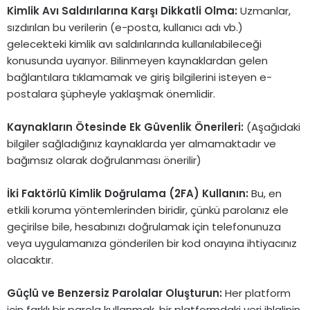
Kimlik Avı Saldırılarına Karşı Dikkatli Olma:
Uzmanlar,
sızdırılan bu verilerin (e-posta, kullanıcı adı vb.)
gelecekteki kimlik avı saldırılarında kullanılabileceği
konusunda uyarıyor. Bilinmeyen kaynaklardan gelen
bağlantılara tıklamamak ve giriş bilgilerini isteyen e-
postalara şüpheyle yaklaşmak önemlidir.
Kaynakların Ötesinde Ek Güvenlik Önerileri:
(Aşağıdaki
bilgiler sağladığınız kaynaklarda yer almamaktadır ve
bağımsız olarak doğrulanması önerilir)
İki Faktörlü Kimlik Doğrulama (2FA) Kullanın:
Bu, en
etkili koruma yöntemlerinden biridir, çünkü parolanız ele
geçirilse bile, hesabınızı doğrulamak için telefonunuza
veya uygulamanıza gönderilen bir kod onayına ihtiyacınız
olacaktır.
Güçlü ve Benzersiz Parolalar Oluşturun:
Her platform
için farklı bir parola kullanmak, bir platformdaki veri ihlalinin