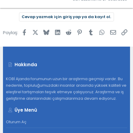
Cevap yazmak için giriş yap ya da kayıt ol.
Facebook
X
Bluesky
LinkedIn
Reddit
Pinterest
Tumblr
WhatsApp
E-post
Lin
Paylaş:
Hakkında
KOBİ Ajanda forumunun uzun bir araştırma geçmişi vardır. Bu
nedenle, topluluğumuzdaki insanlar arasında yüksek kaliteli ve
eleştirel tartışmaları teşvik etmeye çalışıyoruz. Araştırma ve iş
geliştirme alanlarındaki çalışmalarımıza devam ediyoruz.
Üye Menü
Oturum Aç