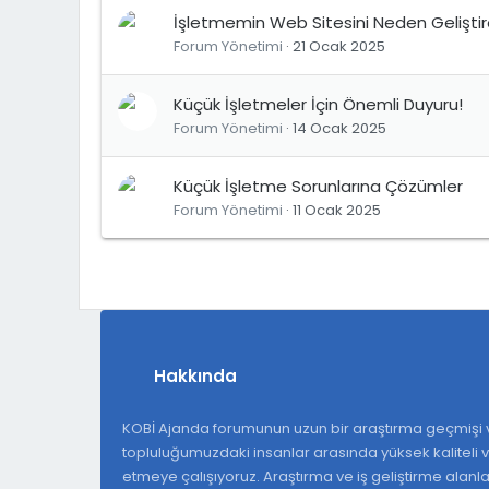
İşletmemin Web Sitesini Neden Gelişt
Forum Yönetimi
21 Ocak 2025
Küçük İşletmeler İçin Önemli Duyuru!
Forum Yönetimi
14 Ocak 2025
Küçük İşletme Sorunlarına Çözümler
Forum Yönetimi
11 Ocak 2025
Hakkında
KOBİ Ajanda forumunun uzun bir araştırma geçmişi v
topluluğumuzdaki insanlar arasında yüksek kaliteli ve
etmeye çalışıyoruz. Araştırma ve iş geliştirme alan