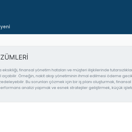
 yeni
ÖZÜMLERİ
ikliği, finansal yönetim hataları ve müşteri ilişkilerinde tutarsızlıklar
ol açabilir. Örneğin, nakit akışı yönetiminin ihmal edilmesi ödeme gecik
 zedeleyebilir. Bu sorunları çözmek için bir iş planı oluşturmak, finansa
i performans analizi yapmak ve esnek stratejiler geliştirmek, küçük işl