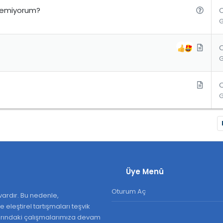
u
S
iremiyorum?
o
r
u
M
a
k
a
M
l
a
e
k
a
l
e
Üye Menü
Oturum Aç
ardır. Bu nedenle,
 eleştirel tartışmaları teşvik
larındaki çalışmalarımıza devam