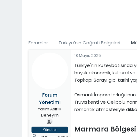
t
i
a
h
n
i
Forumlar
Türkiye'nin Coğrafi Bölgeleri
Ma
18 Mayıs 2025
Türkiye'nin kuzeybatısında y
büyük ekonomik, kültürel ve 
Topkapı Sarayı gibi tarihi ya
Osmanlı İmparatorluğu'nun i
Forum
Truva kenti ve Gelibolu Yarıma
Yönetimi
romantik atmosferiyle dikk
Yarım Asırlık
Deneyim
Marmara Bölgesi
Yönetici