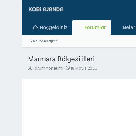
Hoşgeldiniz
Forumlar
Neler
Yeni mesajlar
Marmara Bölgesi illeri
K
B
Forum Yönetimi
18 Mayıs 2025
o
a
n
ş
b
l
u
a
y
n
u
g
b
ı
a
ç
ş
t
l
a
a
r