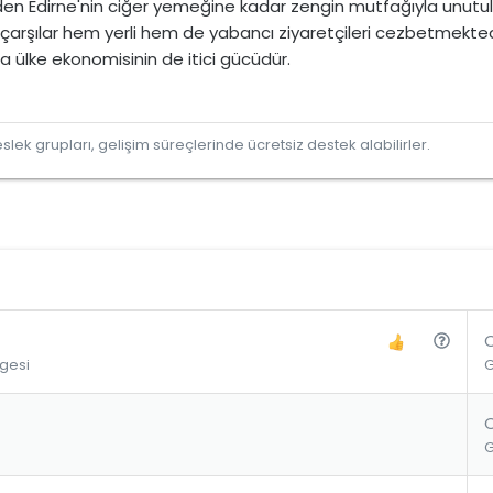
den Edirne'nin ciğer yemeğine kadar zengin mutfağıyla unut
hi çarşılar hem yerli hem de yabancı ziyaretçileri cezbetmekted
 ülke ekonomisinin de itici gücüdür.
lek grupları, gelişim süreçlerinde ücretsiz destek alabilirler.
S
S
gesi
a
o
b
r
i
u
t