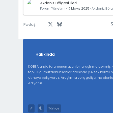
Akdeniz Bölgesi illeri
Forum Yönetimi
17 Mayıs 2025
Akdeniz Bölg
Facebook
X
Bluesky
LinkedIn
Reddit
Pinterest
Tumblr
Wh
Paylaş:
Hakkında
KOBİ Ajanda forumunun uzun bir araştırma geçmişi v
topluluğumuzdaki insanlar arasında yüksek kaliteli ve
etmeye çalışıyoruz. Araştırma ve iş geliştirme alan
ediyoruz.
Türkçe