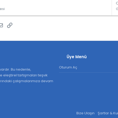
esi
atsApp
E-posta
Link
Üye Menü
Oturum Aç
ardır. Bu nedenle,
 eleştirel tartışmaları teşvik
larındaki çalışmalarımıza devam
Bize Ulaşın
Şartlar & Ku