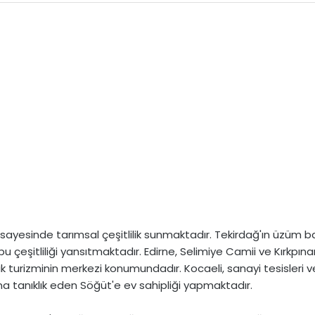
sayesinde tarımsal çeşitlilik sunmaktadır. Tekirdağ'ın üzüm bağla
bu çeşitliliği yansıtmaktadır. Edirne, Selimiye Camii ve Kırkpınar
k turizminin merkezi konumundadır. Kocaeli, sanayi tesisleri ve
a tanıklık eden Söğüt'e ev sahipliği yapmaktadır.