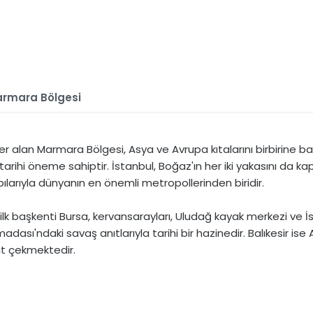
rmara Bölgesi
er alan Marmara Bölgesi, Asya ve Avrupa kıtalarını birbirine ba
tarihi öneme sahiptir. İstanbul, Boğaz'ın her iki yakasını da k
pılarıyla dünyanın en önemli metropollerinden biridir.
lk başkenti Bursa, kervansarayları, Uludağ kayak merkezi ve İ
dası'ndaki savaş anıtlarıyla tarihi bir hazinedir. Balıkesir ise 
at çekmektedir.