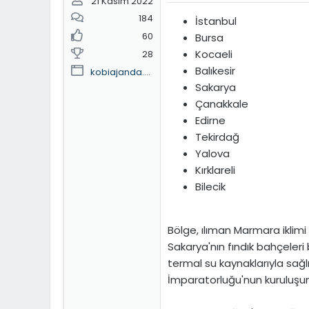
21 Kasım 2022
184
İstanbul
60
Bursa
Kocaeli
28
Balıkesir
kobiajanda.home.blog
Sakarya
Çanakkale
Edirne
Tekirdağ
Yalova
Kırklareli
Bilecik
Bölge, ılıman Marmara iklimi 
Sakarya'nın fındık bahçeleri 
termal su kaynaklarıyla sağlı
İmparatorluğu'nun kuruluşun