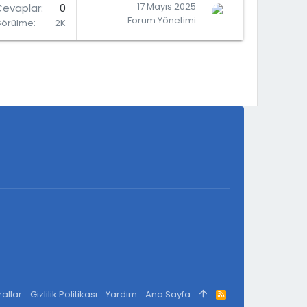
17 Mayıs 2025
Cevaplar
0
Forum Yönetimi
Görülme
2K
rallar
Gizlilik Politikası
Yardım
Ana Sayfa
R
S