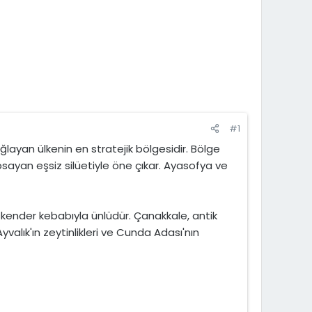
#1
ğlayan ülkenin en stratejik bölgesidir. Bölge
apsayan eşsiz silüetiyle öne çıkar. Ayasofya ve
skender kebabıyla ünlüdür. Çanakkale, antik
Ayvalık'ın zeytinlikleri ve Cunda Adası'nın