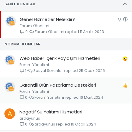
SABIT KONULAR
S
S
Genel Hizmetler Nelerdir?
Forum Yönetimi
a
o
Forum Yönetimi
11 Aralık 2023
0
b
r
i
u
NORMAL KONULAR
t
Web Haber İçerik Paylaşım Hizmetleri
Forum Yönetimi
Sosyal Sorunlar
25 Ocak 2025
1
Garantili Ürün Pazarlama Destekleri
Forum Yönetimi
Forum Yönetimi
16 Mart 2024
0
Negatif Su Yalıtımı Hizmetleri
A
ardayunus
ardayunus
16 Ocak 2024
0