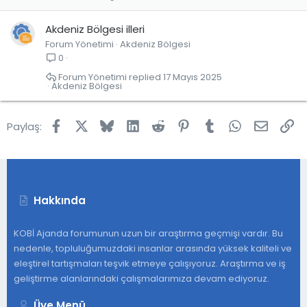
Akdeniz Bölgesi illeri
Forum Yönetimi
Akdeniz Bölgesi
0
Forum Yönetimi
17 Mayıs 2025
Akdeniz Bölgesi
Facebook
X
Bluesky
LinkedIn
Reddit
Pinterest
Tumblr
WhatsApp
E-post
Lin
Paylaş:
Hakkında
KOBİ Ajanda forumunun uzun bir araştırma geçmişi vardır. Bu
nedenle, topluluğumuzdaki insanlar arasında yüksek kaliteli ve
eleştirel tartışmaları teşvik etmeye çalışıyoruz. Araştırma ve iş
geliştirme alanlarındaki çalışmalarımıza devam ediyoruz.
Üye Menü