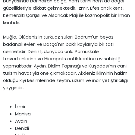
bünyesinde barındıran bölge, hem tarihi hem de doğal
güzellikleriyle dikkat çekmektedir. İzmir, Efes antik kenti,
Kemeraltı Çarşısı ve Alsancak Plajı ile kozmopolit bir liman
kentidir.
Muğla, Ölüdeniz'in turkuaz suları, Bodrum'un beyaz
badanalı evleri ve Datça'nın bakir koylarıyla bir tatil
cennetidir. Denizli, dünyaca ünlü Pamukkale
travertenlerine ve Hierapolis antik kentine ev sahipliği
yapmaktadır. Aydın, Didim Tapınağı ve Kuşadası'nın canlı
turizm hayatıyla öne çıkmaktadır. Akdeniz ikliminin hakim
olduğu kıyı kesimlerinde zeytin, üzüm ve incir yetiştiriciliği
yaygındır.
İzmir
Manisa
Aydın
Denizli