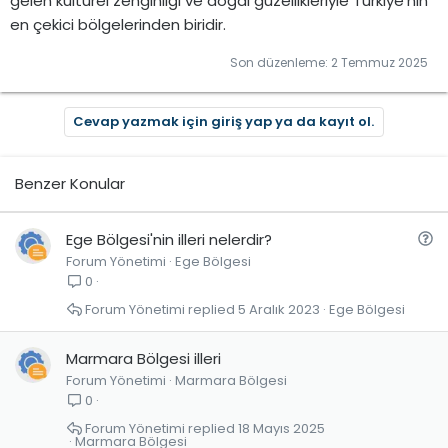
gelen kültürel zenginliği ve doğal güzellikleriyle Türkiye'nin
en çekici bölgelerinden biridir.
Son düzenleme:
2 Temmuz 2025
Cevap yazmak için giriş yap ya da kayıt ol.
Benzer Konular
S
Ege Bölgesi'nin illeri nelerdir?
Forum Yönetimi
Ege Bölgesi
o
0
r
u
Forum Yönetimi
5 Aralık 2023
Ege Bölgesi
Marmara Bölgesi illeri
Forum Yönetimi
Marmara Bölgesi
0
Forum Yönetimi
18 Mayıs 2025
Marmara Bölgesi