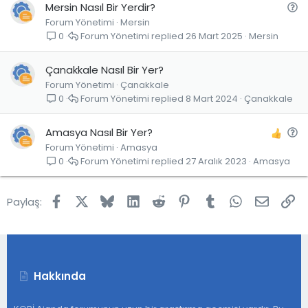
S
Mersin Nasıl Bir Yerdir?
Forum Yönetimi
Mersin
o
Forum Yönetimi
26 Mart 2025
Mersin
0
r
u
Çanakkale Nasıl Bir Yer?
Forum Yönetimi
Çanakkale
Forum Yönetimi
8 Mart 2024
Çanakkale
0
S
Amasya Nasıl Bir Yer?
Forum Yönetimi
Amasya
o
Forum Yönetimi
27 Aralık 2023
Amasya
0
r
u
Facebook
X
Bluesky
LinkedIn
Reddit
Pinterest
Tumblr
WhatsApp
E-post
Lin
Paylaş:
Hakkında