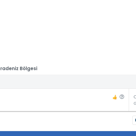
radeniz Bölgesi
S
o
r
u