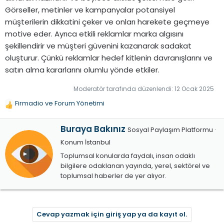
Görseller, metinler ve kampanyalar potansiyel
müşterilerin dikkatini çeker ve onları harekete geçmeye
motive eder. Ayrıca etkili reklamlar marka algısını
şekillendirir ve müşteri güvenini kazanarak sadakat
oluşturur. Çünkü reklamlar hedef kitlenin davranışlarını ve
satın alma kararlarını olumlu yönde etkiler.
Moderatör tarafında düzenlendi:
12 Ocak 2025
Firmadio
ve
Forum Yönetimi
T
e
Y
p
Buraya Bakınız
Sosyal Paylaşım Platformu
·
a
k
Konum
İstanbul
z
i
Toplumsal konularda faydalı, insan odaklı
a
l
bilgilere odaklanan yayında, yerel, sektörel ve
r
e
toplumsal haberler de yer alıyor.
r
:
Cevap yazmak için giriş yap ya da kayıt ol.