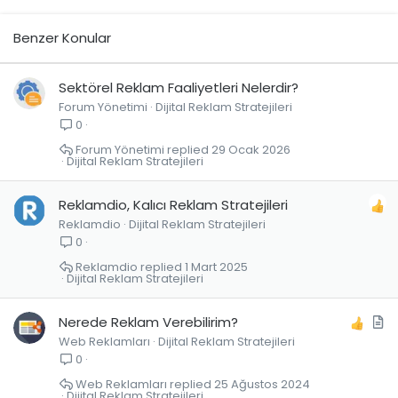
Benzer Konular
Sektörel Reklam Faaliyetleri Nelerdir?
Forum Yönetimi
Dijital Reklam Stratejileri
0
Forum Yönetimi
29 Ocak 2026
Dijital Reklam Stratejileri
Reklamdio, Kalıcı Reklam Stratejileri
Reklamdio
Dijital Reklam Stratejileri
0
Reklamdio
1 Mart 2025
Dijital Reklam Stratejileri
M
Nerede Reklam Verebilirim?
Web Reklamları
Dijital Reklam Stratejileri
a
0
k
a
Web Reklamları
25 Ağustos 2024
Dijital Reklam Stratejileri