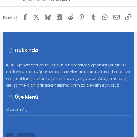
l
e
Facebook
X
Bluesky
LinkedIn
Reddit
Pinterest
Tumblr
WhatsApp
E-post
Lin
Paylaş:
Hakkında
KOBİ Ajanda forumunun uzun bir araştırma geçmişi vardır. Bu
nedenle, topluluğumuzdaki insanlar arasında yüksek kaliteli ve
eleştirel tartışmaları teşvik etmeye çalışıyoruz. Araştırma ve iş
geliştirme alanlarındaki çalışmalarımıza devam ediyoruz.
Üye Menü
Oturum Aç