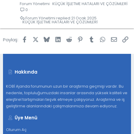
Forum Yönetimi
KÜÇÜK İŞLETME HATALARI VE ÇÖZÜMLERİ
r
0
u
Forum Yönetimi
21 Ocak 2025
KÜÇÜK İŞLETME HATALARI VE ÇÖZÜMLERİ
Facebook
X
Bluesky
LinkedIn
Reddit
Pinterest
Tumblr
WhatsApp
E-post
Lin
Paylaş:
Hakkında
KOBİ Ajanda forumunun uzun bir araştırma geçmişi vardır. Bu
nedenle, topluluğumuzdaki insanlar arasında yüksek kaliteli ve
eleştirel tartışmaları teşvik etmeye çalışıyoruz. Araştırma ve iş
geliştirme alanlarındaki çalışmalarımıza devam ediyoruz.
Üye Menü
Oturum Aç