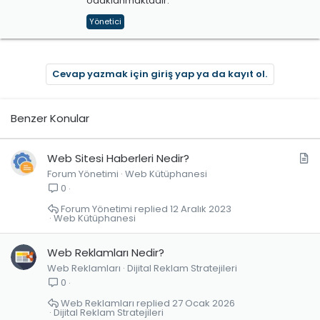
odaklanmaktadır.
Yönetici
Cevap yazmak için giriş yap ya da kayıt ol.
Benzer Konular
M
Web Sitesi Haberleri Nedir?
Forum Yönetimi
Web Kütüphanesi
a
0
k
a
Forum Yönetimi
12 Aralık 2023
Web Kütüphanesi
l
e
Web Reklamları Nedir?
Web Reklamları
Dijital Reklam Stratejileri
0
Web Reklamları
27 Ocak 2026
Dijital Reklam Stratejileri