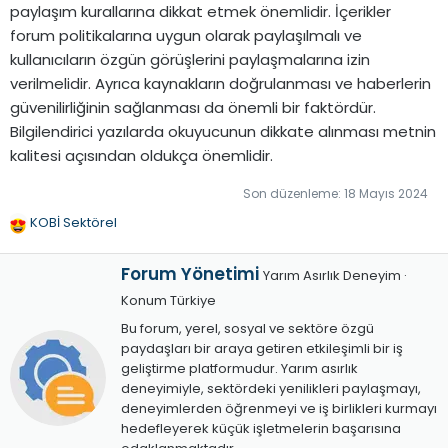
paylaşım kurallarına dikkat etmek önemlidir. İçerikler
forum politikalarına uygun olarak paylaşılmalı ve
kullanıcıların özgün görüşlerini paylaşmalarına izin
verilmelidir. Ayrıca kaynakların doğrulanması ve haberlerin
güvenilirliğinin sağlanması da önemli bir faktördür.
Bilgilendirici yazılarda okuyucunun dikkate alınması metnin
kalitesi açısından oldukça önemlidir.
Son düzenleme:
18 Mayıs 2024
KOBİ Sektörel
T
e
Y
p
Forum Yönetimi
Yarım Asırlık Deneyim
·
a
k
Konum
Türkiye
z
i
Bu forum, yerel, sosyal ve sektöre özgü
a
l
paydaşları bir araya getiren etkileşimli bir iş
r
e
geliştirme platformudur. Yarım asırlık
r
deneyimiyle, sektördeki yenilikleri paylaşmayı,
:
deneyimlerden öğrenmeyi ve iş birlikleri kurmayı
hedefleyerek küçük işletmelerin başarısına