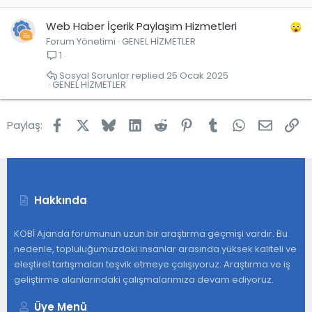
Web Haber İçerik Paylaşım Hizmetleri
Forum Yönetimi
GENEL HİZMETLER
1
Sosyal Sorunlar
25 Ocak 2025
GENEL HİZMETLER
Facebook
X
Bluesky
LinkedIn
Reddit
Pinterest
Tumblr
WhatsApp
E-post
Lin
Paylaş:
Hakkında
KOBİ Ajanda forumunun uzun bir araştırma geçmişi vardır. Bu
nedenle, topluluğumuzdaki insanlar arasında yüksek kaliteli ve
eleştirel tartışmaları teşvik etmeye çalışıyoruz. Araştırma ve iş
geliştirme alanlarındaki çalışmalarımıza devam ediyoruz.
Üye Menü