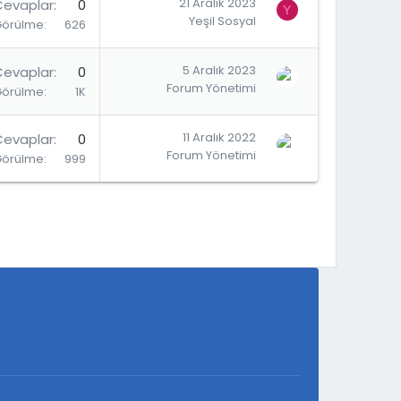
21 Aralık 2023
Cevaplar
0
Y
Yeşil Sosyal
Görülme
626
5 Aralık 2023
Cevaplar
0
Forum Yönetimi
Görülme
1K
11 Aralık 2022
Cevaplar
0
Forum Yönetimi
Görülme
999