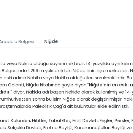
 Anadolu Bölgesi
Niğde
ita veya Nakita olduğu söylenmektedir. 14. yüzyılda aynı kelime 
 Bölgesi'nde 1.299 m yükseklikteki Niğde ilinin ilçe merkezidir.
n eski adının Nahita veya Nakita olduğu ileri sürülmektedir. Bu a
ram Galanti, Niğde kitabında şöyle diyor: "
Niğde'nin en eski a
ıdır.
" diyor. Nakida adı bazen Nekide olarak kullanılmış ve 14.
umhuriyetten sonra bu isim Niğde olarak değiştirilmiştir. Yaklaş
raştırmalarda Paleolitik Çağ'a ait buluntular elde edilmiştir.
t Kolonileri, Hititler, Tabal Geç Hitit Devleti, Frigler, Persler,
lu Selçuklu Devleti, Eretna Beyliği, Karamanoğulları Beyliği