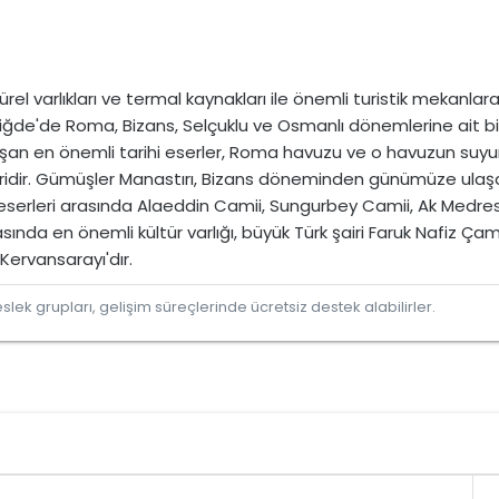
türel varlıkları ve termal kaynakları ile önemli turistik mekanlar
n Niğde'de Roma, Bizans, Selçuklu ve Osmanlı dönemlerine ait b
 en önemli tarihi eserler, Roma havuzu ve o havuzun suyunu
idir. Gümüşler Manastırı, Bizans döneminden günümüze ulaşan e
 eserleri arasında Alaeddin Camii, Sungurbey Camii, Ak Medres
nda en önemli kültür varlığı, büyük Türk şairi Faruk Nafiz Çamlı
ervansarayı'dır.
lek grupları, gelişim süreçlerinde ücretsiz destek alabilirler.