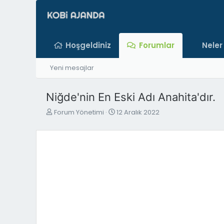
Hoşgeldiniz
Forumlar
Neler
Yeni mesajlar
Niğde'nin En Eski Adı Anahita'dır.
K
B
Forum Yönetimi
12 Aralık 2022
o
a
n
ş
b
l
u
a
y
n
u
g
b
ı
a
ç
ş
t
l
a
a
r