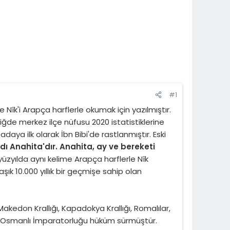
#1
Nîk'i Arapça harflerle okumak için yazılmıştır.
 Niğde merkez ilçe nüfusu 2020 istatistiklerine
daya ilk olarak İbn Bibi'de rastlanmıştır. Eski
dı Anahita'dır. Anahita, ay ve bereketi
 yüzyılda aynı kelime Arapça harflerle Nîk
ık 10.000 yıllık bir geçmişe sahip olan
 Makedon Krallığı, Kapadokya Krallığı, Romalılar,
 ve Osmanlı İmparatorluğu hüküm sürmüştür.