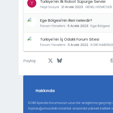
Türkiye'nin İlk Robot Süpürge Servisi
Y
Yeşil Sosyal
21 Aralık 2023
GENEL HİZMETLER
Ege Bölgesi'nin illeri nelerdir?
Forum Yönetimi
5 Aralık 2023
Ege Bölgesi
Türkiye'nin İş Odaklı Forum Sitesi
Forum Yönetimi
11 Aralık 2022
KOBİ HABERLE
Facebook
X
Bluesky
LinkedIn
Reddit
Pinterest
Tumblr
Wh
Paylaş:
Hakkında
KOBİ Ajanda forumunun uzun bir araştırma geçmişi v
topluluğumuzdaki insanlar arasında yüksek kaliteli ve