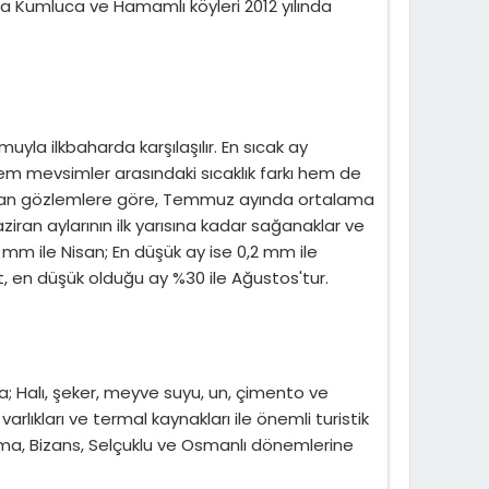
ra Kumluca ve Hamamlı köyleri 2012 yılında
muyla ilkbaharda karşılaşılır. En sıcak ay
em mevsimler arasındaki sıcaklık farkı hem de
 yapılan gözlemlere göre, Temmuz ayında ortalama
ziran aylarının ilk yarısına kadar sağanaklar ve
 mm ile Nisan; En düşük ay ise 0,2 mm ile
 en düşük olduğu ay %30 ile Ağustos'tur.
ra; Halı, şeker, meyve suyu, un, çimento ve
arlıkları ve termal kaynakları ile önemli turistik
Roma, Bizans, Selçuklu ve Osmanlı dönemlerine