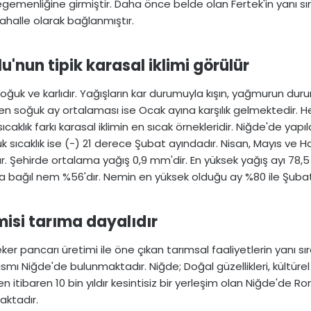
gemenliğine girmiştir. Daha önce belde olan Fertek'in yanı sı
ahalle olarak bağlanmıştır.
'nun tipik karasal iklimi görülür​
 soğuk ve karlıdır. Yağışların kar durumuyla kışın, yağmurun duru
 soğuk ay ortalaması ise Ocak ayına karşılık gelmektedir. H
ıcaklık farkı karasal iklimin en sıcak örnekleridir. Niğde'de
k sıcaklık ise (-) 21 derece Şubat ayındadır. Nisan, Mayıs ve Ha
ür. Şehirde ortalama yağış 0,9 mm'dir. En yüksek yağış ayı 78,5
bağıl nem %56'dır. Nemin en yüksek olduğu ay %80 ile Şubat,
misi tarıma dayalıdır​
er pancarı üretimi ile öne çıkan tarımsal faaliyetlerin yanı sı
smı Niğde'de bulunmaktadır. Niğde; Doğal güzellikleri, kültürel v
 itibaren 10 bin yıldır kesintisiz bir yerleşim olan Niğde'de 
aktadır.