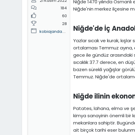
21 Kasım 2022
Niğde 1470 yılında Osmanlı e
184
Niğde'nin merkez ilçesine m
60
28
Niğde'de İç Anadolu
kobiajanda.home.blog
Yazlar sıcak ve kurak, kışlar
ortalaması Temmuz ayına, en
gece ile gündüz arasındaki s
sıcaklık 37.7 derece, en düşü
bazen sürekli yağışlar görül
Temmuz. Niğde'de ortalama 
Niğde ilinin ekono
Patates, lahana, elma ve şek
kimya sanayinin önemli bir kı
mekanlara sahiptir. Bugünden
ait birçok tarihi eser bulunm