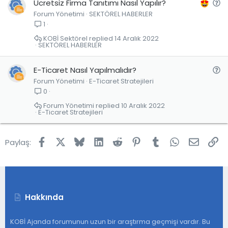
S
Ücretsiz Firma Tanıtımı Nasıl Yapılır?
Forum Yönetimi
SEKTÖREL HABERLER
o
1
r
u
KOBİ Sektörel
14 Aralık 2022
SEKTÖREL HABERLER
S
E-Ticaret Nasıl Yapılmalıdır?
Forum Yönetimi
E-Ticaret Stratejileri
o
0
r
u
Forum Yönetimi
10 Aralık 2022
E-Ticaret Stratejileri
Facebook
X
Bluesky
LinkedIn
Reddit
Pinterest
Tumblr
WhatsApp
E-post
Lin
Paylaş:
Hakkında
KOBİ Ajanda forumunun uzun bir araştırma geçmişi vardır. Bu