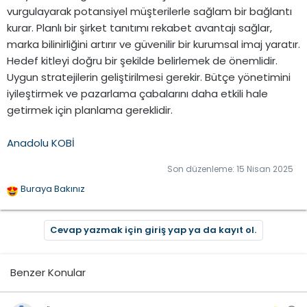
vurgulayarak potansiyel müşterilerle sağlam bir bağlantı
kurar. Planlı bir şirket tanıtımı rekabet avantajı sağlar,
marka bilinirliğini artırır ve güvenilir bir kurumsal imaj yaratır.
Hedef kitleyi doğru bir şekilde belirlemek de önemlidir.
Uygun stratejilerin geliştirilmesi gerekir. Bütçe yönetimini
iyileştirmek ve pazarlama çabalarını daha etkili hale
getirmek için planlama gereklidir.
Anadolu KOBİ
Son düzenleme:
15 Nisan 2025
Buraya Bakınız
T
e
p
Cevap yazmak için giriş yap ya da kayıt ol.
k
i
l
Benzer Konular
e
r
: