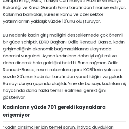
Avrupa Birliği, EBRD, Türkiye Cumhuriyeti Hazine ve Maliye
Bakanlığı ve Kredi Garanti Fonu tarafından finanse ediliyor.
Kalkınma bankaları, küresel kamu ve özel sektör
yatırımlarının yaklaşık yüzde 10'unu oluşturuyor.
Bu nedenle kadın girişimciliğini desteklemede çok önemli
bir güce sahiptir. EBRD Başkanı Odile Renaud-Basso, kadın
girişimciliğinin ekonomik bağımsızlıklarına ulaşmada
önemini vurguladı. Ayrıca kadınların daha iyi eğitimli ve
daha dinamik hale geldiğini belirtti. Buna rağmen Odile
Renaud-Basso, resmi rakamlara göre KOBİ'lerin yalnızca
yüzde 30'unun kadınlar tarafından yönetildiğini vurguladı.
Bu sayı dünya çapında ulaşıldı. Yine de bu sayı, kadınların iş
hayatında daha fazla temsil edilmesi gerektiğini
gösteriyor.
Kadınların yüzde 70'i gerekli kaynaklara
erişemiyor​
“Kadın girişimciler için temel sorun, ihtiyaç duydukları