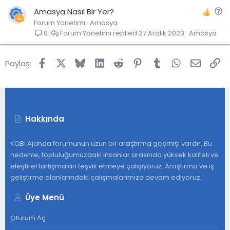
S
Amasya Nasıl Bir Yer?
Forum Yönetimi
Amasya
o
Forum Yönetimi
27 Aralık 2023
Amasya
0
r
u
Facebook
X
Bluesky
LinkedIn
Reddit
Pinterest
Tumblr
WhatsApp
E-post
Lin
Paylaş:
Hakkında
KOBİ Ajanda forumunun uzun bir araştırma geçmişi vardır. Bu
nedenle, topluluğumuzdaki insanlar arasında yüksek kaliteli ve
eleştirel tartışmaları teşvik etmeye çalışıyoruz. Araştırma ve iş
geliştirme alanlarındaki çalışmalarımıza devam ediyoruz.
Üye Menü
Oturum Aç