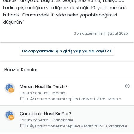
olarak Türkiye'de başlattık. Geçtiğimiz hafta, Türkiye'de
kadın girişimciliğine verdiğimiz desteğin 10. yıl dönümünü
kutladık. Önümüzdeki 10 yılda neler yapabileceğimizi
düşünün."
Son düzenleme:
11 Şubat 2025
Cevap yazmak için giriş yap ya da kayıt ol.
Benzer Konular
S
Mersin Nasıl Bir Yerdir?
Forum Yönetimi
Mersin
o
Forum Yönetimi
26 Mart 2025
Mersin
0
r
u
Çanakkale Nasıl Bir Yer?
Forum Yönetimi
Çanakkale
Forum Yönetimi
8 Mart 2024
Çanakkale
0