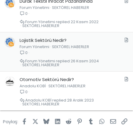
M
Durak Tekstil İhracat Pazarlarında
Forum Yönetimi
SEKTÖREL HABERLER
a
0
k
a
Forum Yönetimi
22 Kasım 2022
SEKTÖREL HABERLER
l
e
M
Lojistik Sektörü Nedir?
Forum Yönetimi
SEKTÖREL HABERLER
a
0
k
a
Forum Yönetimi
26 Kasım 2024
SEKTÖREL HABERLER
l
e
M
Otomotiv Sektörü Nedir?
Anadolu KOBİ
SEKTÖREL HABERLER
a
0
k
a
Anadolu KOBİ
28 Aralık 2023
SEKTÖREL HABERLER
l
e
Facebook
X
Bluesky
LinkedIn
Reddit
Pinterest
Tumblr
WhatsApp
E-post
Lin
Paylaş: