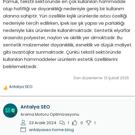
Pamuk, tekstil sektöründe en çok kullanılan hammadde
olup hafifliği ve dayanıklılığı nedeniyle geniş bir kullanım
alanına sahiptir. Yün özellikle kışlık ürünlerde ısıtıcı özelliği
nedeniyle tercih edilirken, ipek ise şık yapısı ve parlaklığı
nedeniyle lüks ürünlerde kullanılmaktadır. Sentetik elyaflar
arasında polyester, naylon ve akrilik yer almaktadır. Bu
sentetik malzemeler dayanıklılık, esneklik ve düşük maliyet
gibi avantajlar sunmaktadır. Çünkü tekstil sektöründe
kullanılan hammaddeler ürünlerin estetik özelliklerini
belirlemektedir.
Son düzenleme:
13 Şubat 2025
Antalya SEO
T
e
p
Antalya SEO
k
i
Arama Motoru Optimizasyonu
l
23 Aralık 2024
1
0
1
e
antalyaseo.home.blog
r