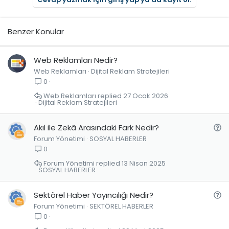
Benzer Konular
Web Reklamları Nedir?
Web Reklamları
Dijital Reklam Stratejileri
0
Web Reklamları
27 Ocak 2026
Dijital Reklam Stratejileri
S
Akıl ile Zekâ Arasındaki Fark Nedir?
Forum Yönetimi
SOSYAL HABERLER
o
0
r
u
Forum Yönetimi
13 Nisan 2025
SOSYAL HABERLER
S
Sektörel Haber Yayıncılığı Nedir?
Forum Yönetimi
SEKTÖREL HABERLER
o
0
r