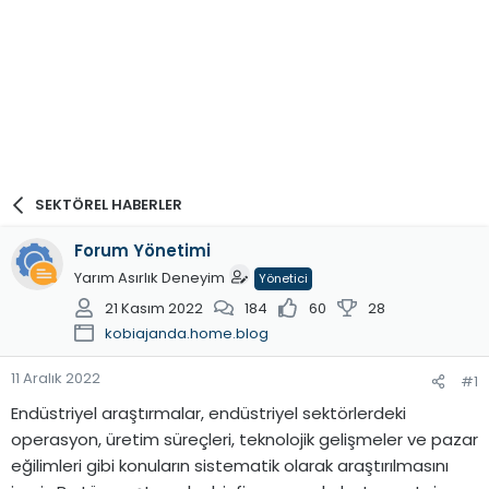
SEKTÖREL HABERLER
Forum Yönetimi
Yarım Asırlık Deneyim
Yönetici
21 Kasım 2022
184
60
28
kobiajanda.home.blog
11 Aralık 2022
#1
Endüstriyel araştırmalar, endüstriyel sektörlerdeki
operasyon, üretim süreçleri, teknolojik gelişmeler ve pazar
eğilimleri gibi konuların sistematik olarak araştırılmasını