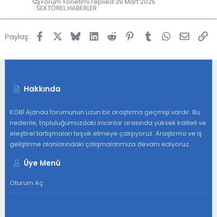
u
Forum Yönetimi
29 Mart 2025
SEKTÖREL HABERLER
Facebook
X
Bluesky
LinkedIn
Reddit
Pinterest
Tumblr
WhatsApp
E-post
Lin
Paylaş:
Hakkında
KOBİ Ajanda forumunun uzun bir araştırma geçmişi vardır. Bu
nedenle, topluluğumuzdaki insanlar arasında yüksek kaliteli ve
eleştirel tartışmaları teşvik etmeye çalışıyoruz. Araştırma ve iş
geliştirme alanlarındaki çalışmalarımıza devam ediyoruz.
Üye Menü
Oturum Aç