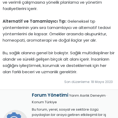
ve verimli çalışmasına yönelik planlama ve yönetim
faaliyetlerini içerir.
Alternatif ve Tamamlayıcı Tıp:
Geleneksel tıp
yöntemlerinin yanı sıra tamamlayıcı ve alternatif tedavi
yöntemlerini de kapsar. Örnekler arasında akupunktur,
homeopati, aromaterapi ve doğal ilaçlar yer alır.
Bu, sağlık alanına genel bir bakıştır. Sağlık multidisipliner bir
alandır ve sürekli gelişen birçok alt alanı içerir. İnsanların
sağlığını iyileştirmek, korumak ve desteklemek için her
alan farklı beceri ve uzmanlık gerektirir.
Son düzenleme:
18 Mayıs 2023
Y
Forum Yönetimi
Yarım Asırlık Deneyim
·
a
Konum
Türkiye
z
Bu forum, yerel, sosyal ve sektöre özgü
a
paydaşları bir araya getiren etkileşimli bir iş
r