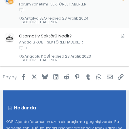
Forum Yönetimi
SEKTÖREL HABERLER
1
Antalya SEO
23 Aralık 2024
SEKTÖREL HABERLER
M
Otomotiv Sektörü Nedir?
Anadolu KOBİ
SEKTÖREL HABERLER
a
0
k
a
Anadolu KOBİ
28 Aralık 2023
SEKTÖREL HABERLER
l
e
Facebook
X
Bluesky
LinkedIn
Reddit
Pinterest
Tumblr
WhatsApp
E-post
Lin
Paylaş:
Hakkında
KOBİ Ajanda forumunun uzun bir araştırma geçmişi vardır. Bu
nedenle, topluluğumuzdaki insanlar arasında yüksek kaliteli ve