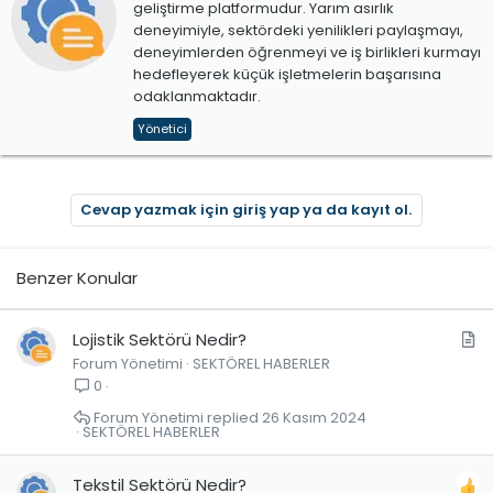
geliştirme platformudur. Yarım asırlık
deneyimiyle, sektördeki yenilikleri paylaşmayı,
deneyimlerden öğrenmeyi ve iş birlikleri kurmayı
hedefleyerek küçük işletmelerin başarısına
odaklanmaktadır.
Yönetici
Cevap yazmak için giriş yap ya da kayıt ol.
Benzer Konular
M
Lojistik Sektörü Nedir?
Forum Yönetimi
SEKTÖREL HABERLER
a
0
k
a
Forum Yönetimi
26 Kasım 2024
SEKTÖREL HABERLER
l
e
Tekstil Sektörü Nedir?