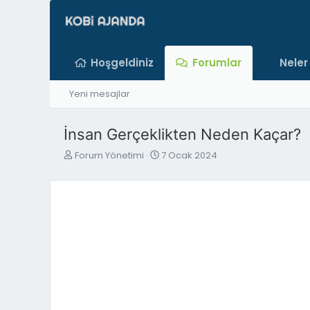
Hoşgeldiniz
Forumlar
Neler
Yeni mesajlar
İnsan Gerçeklikten Neden Kaçar?
K
B
Forum Yönetimi
7 Ocak 2024
o
a
n
ş
b
l
u
a
y
n
u
g
b
ı
a
ç
ş
t
l
a
a
r