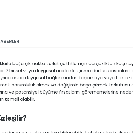
ABERLER
larla başa çıkmakta zorluk çektikleri için gerçeklikten kaçmaya eğ
ilir. Zihinsel veya duygusal acıdan kaçınma dürtüsü insanları 
 Ayrıca onları duygusal bağlanmadan kaçınmaya veya fantezi d
ek, sorumluluk almak ve değişimle başa çıkmak korkutucu olabil
ına ve potansiyel büyüme fırsatlarını görememelerine neden ol
n temeli olabilir.
zleşilir?​
nce durumu kabul etmeli ve hislerinizi kabul etmelisiniz. Gerç