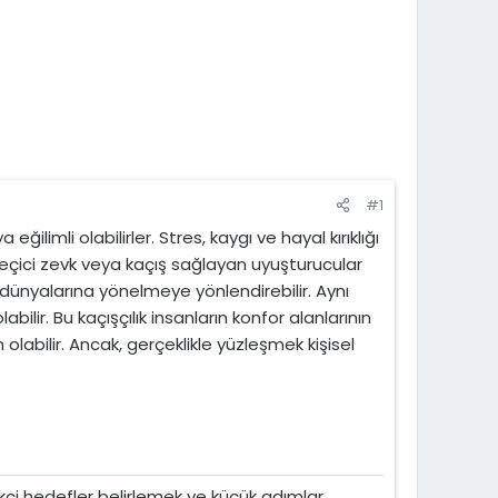
#1
ilimli olabilirler. Stres, kaygı ve hayal kırıklığı
geçici zevk veya kaçış sağlayan uyuşturucular
ünyalarına yönelmeye yönlendirebilir. Aynı
ir. Bu kaçışçılık insanların konfor alanlarının
abilir. Ancak, gerçeklikle yüzleşmek kişisel
ekçi hedefler belirlemek ve küçük adımlar