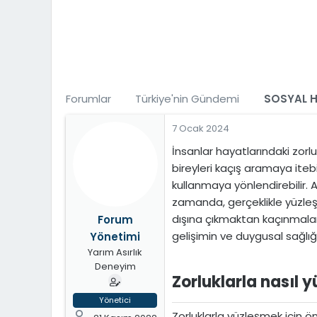
t
i
a
h
n
i
Forumlar
Türkiye'nin Gündemi
SOSYAL H
7 Ocak 2024
İnsanlar hayatlarındaki zorluk
bireyleri kaçış aramaya iteb
kullanmaya yönlendirebilir.
zamanda, gerçeklikle yüzleşm
dışına çıkmaktan kaçınmalar
Forum
gelişimin ve duygusal sağlığı
Yönetimi
Yarım Asırlık
Deneyim
Zorluklarla nasıl yü
Yönetici
Zorluklarla yüzleşmek için ö