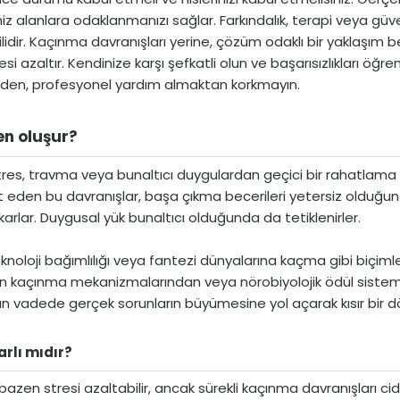
z alanlara odaklanmanızı sağlar. Farkındalık, terapi veya güve
ilidir. Kaçınma davranışları yerine, çözüm odaklı bir yaklaşım
tresi azaltır. Kendinize karşı şefkatli olun ve başarısızlıkları ö
ğinden, profesyonel yardım almaktan korkmayın.
n oluşur?​
 stres, travma veya bunaltıcı duygulardan geçici bir rahatlama
den bu davranışlar, başa çıkma becerileri yetersiz olduğunda t
karlar. Duygusal yük bunaltıcı olduğunda da tetiklenirler.
eknoloji bağımlılığı veya fantezi dünyalarına kaçma gibi biçimlerd
len kaçınma mekanizmalarından veya nörobiyolojik ödül siste
n vadede gerçek sorunların büyümesine yol açarak kısır bir dö
lı mıdır?​
 bazen stresi azaltabilir, ancak sürekli kaçınma davranışları c