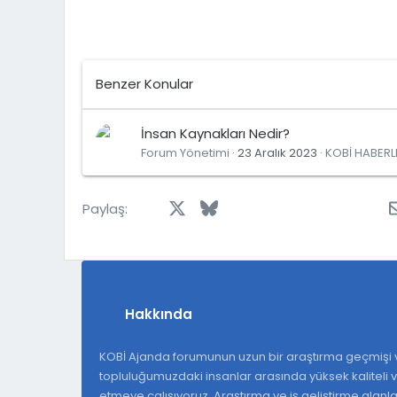
Benzer Konular
İnsan Kaynakları Nedir?
Forum Yönetimi
23 Aralık 2023
KOBİ HABERL
Facebook
X
Bluesky
LinkedIn
Reddit
Pinterest
Tumblr
Wh
Paylaş:
Hakkında
KOBİ Ajanda forumunun uzun bir araştırma geçmişi v
topluluğumuzdaki insanlar arasında yüksek kaliteli ve
etmeye çalışıyoruz. Araştırma ve iş geliştirme alan