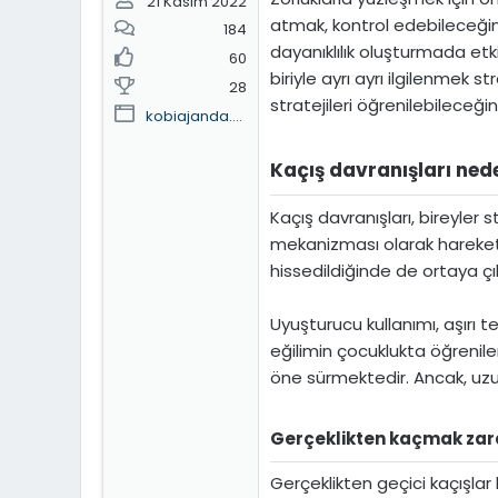
21 Kasım 2022
atmak, kontrol edebileceğini
184
dayanıklılık oluşturmada etk
60
biriyle ayrı ayrı ilgilenmek s
28
stratejileri öğrenilebilece
kobiajanda.home.blog
Kaçış davranışları nede
Kaçış davranışları, bireyler
mekanizması olarak hareket e
hissedildiğinde de ortaya çı
Uyuşturucu kullanımı, aşırı t
eğilimin çocuklukta öğreni
öne sürmektedir. Ancak, uzu
Gerçeklikten kaçmak zarar
Gerçeklikten geçici kaçışlar