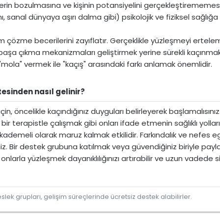
ilerin bozulmasına ve kişinin potansiyelini gerçekleştirememesi
sanal dünyaya aşırı dalma gibi) psikolojik ve fiziksel sağlığa z
özme becerilerini zayıflatır. Gerçeklikle yüzleşmeyi ertelemek 
başa çıkma mekanizmaları geliştirmek yerine sürekli kaçınmak 
ir "mola" vermek ile "kaçış" arasındaki farkı anlamak önemlidir.
sinden nasıl gelinir?​
, öncelikle kaçındığınız duyguları belirleyerek başlamalısınız.
r terapistle çalışmak gibi onları ifade etmenin sağlıklı yolları
 kademeli olarak maruz kalmak etkilidir. Farkındalık ve nefes 
iniz. Bir destek grubuna katılmak veya güvendiğiniz biriyle paylaş
larla yüzleşmek dayanıklılığınızı artırabilir ve uzun vadede sizi
lek grupları, gelişim süreçlerinde ücretsiz destek alabilirler.