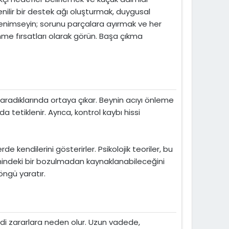
nilir bir destek ağı oluşturmak, duygusal
 benimseyin; sorunu parçalara ayırmak ve her
ğrenme fırsatları olarak görün. Başa çıkma
 aradıklarında ortaya çıkar. Beynin acıyı önleme
etiklenir. Ayrıca, kontrol kaybı hissi
e kendilerini gösterirler. Psikolojik teoriler, bu
mindeki bir bozulmadan kaynaklanabileceğini
ngü yaratır.
iddi zararlara neden olur. Uzun vadede,