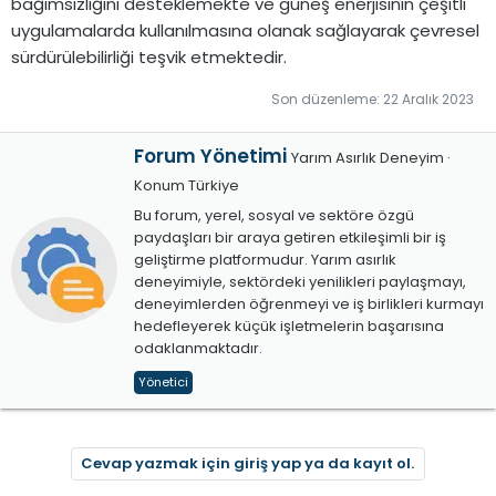
bağımsızlığını desteklemekte ve güneş enerjisinin çeşitli
uygulamalarda kullanılmasına olanak sağlayarak çevresel
sürdürülebilirliği teşvik etmektedir.
Son düzenleme:
22 Aralık 2023
Y
Forum Yönetimi
Yarım Asırlık Deneyim
·
a
Konum
Türkiye
z
Bu forum, yerel, sosyal ve sektöre özgü
a
paydaşları bir araya getiren etkileşimli bir iş
r
geliştirme platformudur. Yarım asırlık
deneyimiyle, sektördeki yenilikleri paylaşmayı,
deneyimlerden öğrenmeyi ve iş birlikleri kurmayı
hedefleyerek küçük işletmelerin başarısına
odaklanmaktadır.
Yönetici
Cevap yazmak için giriş yap ya da kayıt ol.