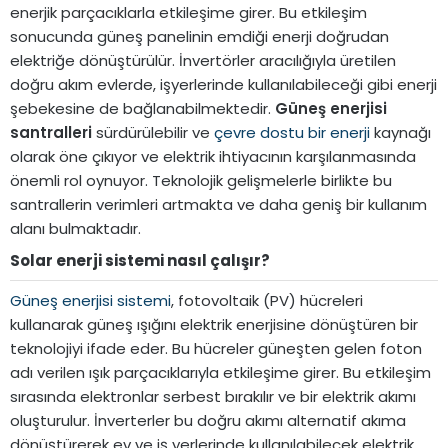
enerjik parçacıklarla etkileşime girer. Bu etkileşim
sonucunda güneş panelinin emdiği enerji doğrudan
elektriğe dönüştürülür. İnvertörler aracılığıyla üretilen
doğru akım evlerde, işyerlerinde kullanılabileceği gibi enerji
şebekesine de bağlanabilmektedir.
Güneş enerjisi
santralleri
sürdürülebilir ve
çevre dostu bir enerji
kaynağı
olarak öne çıkıyor ve elektrik ihtiyacının karşılanmasında
önemli rol oynuyor. Teknolojik gelişmelerle birlikte bu
santrallerin verimleri artmakta ve daha geniş bir kullanım
alanı bulmaktadır.
Solar enerji sistemi nasıl çalışır?​
Güneş enerjisi sistemi
, fotovoltaik (PV) hücreleri
kullanarak güneş ışığını elektrik enerjisine dönüştüren bir
teknolojiyi ifade eder. Bu hücreler güneşten gelen foton
adı verilen ışık parçacıklarıyla etkileşime girer. Bu etkileşim
sırasında elektronlar serbest bırakılır ve bir elektrik akımı
oluşturulur. İnverterler bu doğru akımı alternatif akıma
dönüştürerek ev ve iş yerlerinde kullanılabilecek elektrik