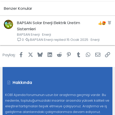
Benzer Konular
Ö
BAPSAN Solar Enerji Elektrik Üretim
n
Sistemleri
BAPSAN Enerji
Enerji
e
BAPSAN Enerji
15 Ocak 2025
Enerji
0
Ç
ı
k
Facebook
X
Bluesky
LinkedIn
Reddit
Pinterest
Tumblr
WhatsApp
E-post
Lin
Paylaş:
a
n
Hakkında
KOBİ Ajanda forumunun uzun bir araştırma geçmişi vardır. Bu
nedenle, topluluğumuzdaki insanlar arasında yüksek kaliteli ve
eleştirel tartışmaları teşvik etmeye çalışıyoruz. Araştırma ve iş
geliştirme alanlarındaki çalışmalarımıza devam ediyoruz.