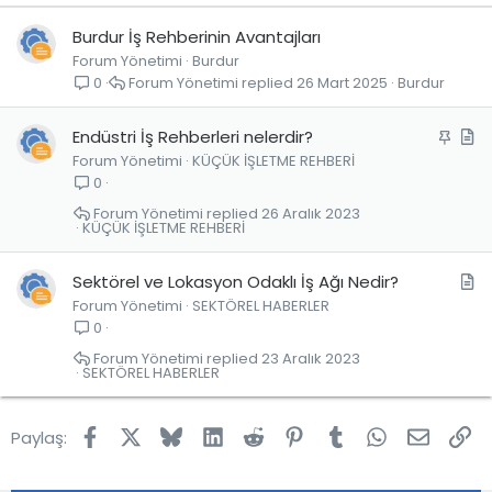
Burdur İş Rehberinin Avantajları
Forum Yönetimi
Burdur
Forum Yönetimi
26 Mart 2025
Burdur
0
S
M
Endüstri İş Rehberleri nelerdir?
Forum Yönetimi
KÜÇÜK İŞLETME REHBERİ
a
a
0
b
k
i
a
Forum Yönetimi
26 Aralık 2023
KÜÇÜK İŞLETME REHBERİ
t
l
e
M
Sektörel ve Lokasyon Odaklı İş Ağı Nedir?
Forum Yönetimi
SEKTÖREL HABERLER
a
0
k
a
Forum Yönetimi
23 Aralık 2023
SEKTÖREL HABERLER
l
e
Facebook
X
Bluesky
LinkedIn
Reddit
Pinterest
Tumblr
WhatsApp
E-post
Lin
Paylaş: