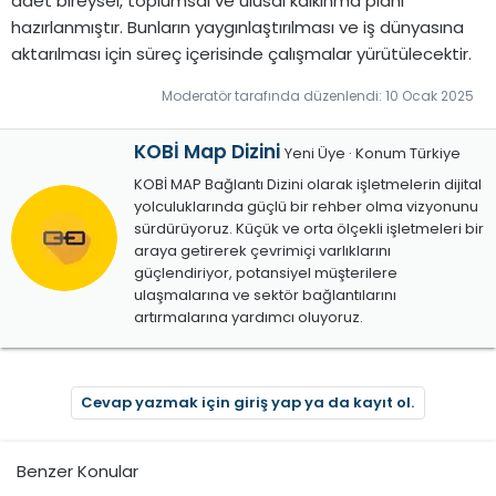
adet bireysel, toplumsal ve ulusal kalkınma planı
hazırlanmıştır. Bunların yaygınlaştırılması ve iş dünyasına
aktarılması için süreç içerisinde çalışmalar yürütülecektir.
Moderatör tarafında düzenlendi:
10 Ocak 2025
Y
KOBİ Map Dizini
Yeni Üye
·
Konum
Türkiye
a
KOBİ MAP Bağlantı Dizini olarak işletmelerin dijital
z
yolculuklarında güçlü bir rehber olma vizyonunu
a
sürdürüyoruz. Küçük ve orta ölçekli işletmeleri bir
r
araya getirerek çevrimiçi varlıklarını
güçlendiriyor, potansiyel müşterilere
ulaşmalarına ve sektör bağlantılarını
artırmalarına yardımcı oluyoruz.
Cevap yazmak için giriş yap ya da kayıt ol.
Benzer Konular