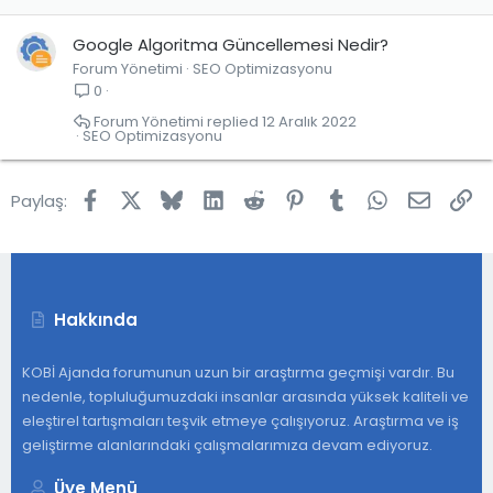
Google Algoritma Güncellemesi Nedir?
Forum Yönetimi
SEO Optimizasyonu
0
Forum Yönetimi
12 Aralık 2022
SEO Optimizasyonu
Facebook
X
Bluesky
LinkedIn
Reddit
Pinterest
Tumblr
WhatsApp
E-post
Lin
Paylaş:
Hakkında
KOBİ Ajanda forumunun uzun bir araştırma geçmişi vardır. Bu
nedenle, topluluğumuzdaki insanlar arasında yüksek kaliteli ve
eleştirel tartışmaları teşvik etmeye çalışıyoruz. Araştırma ve iş
geliştirme alanlarındaki çalışmalarımıza devam ediyoruz.
Üye Menü