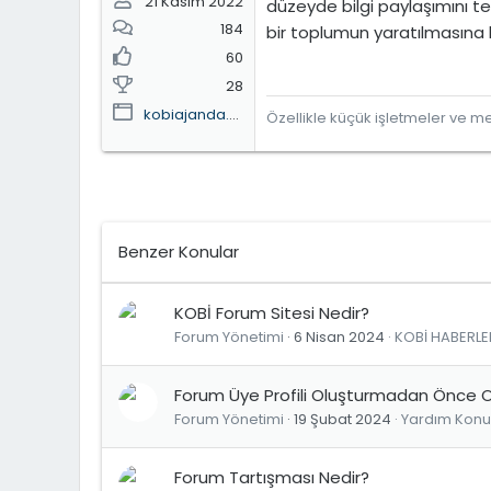
21 Kasım 2022
düzeyde bilgi paylaşımını te
184
bir toplumun yaratılmasına k
60
28
kobiajanda.home.blog
Özellikle küçük işletmeler ve mes
Benzer Konular
KOBİ Forum Sitesi Nedir?
Forum Yönetimi
6 Nisan 2024
KOBİ HABERLE
Forum Üye Profili Oluşturmadan Önce 
Forum Yönetimi
19 Şubat 2024
Yardım Konul
Forum Tartışması Nedir?