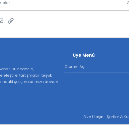
şmalar
o
r
u
atsApp
E-posta
Link
Üye Menü
Oturum Aç
ardır. Bu nedenle,
 eleştirel tartışmaları teşvik
larındaki çalışmalarımıza devam
Bize Ulaşın
Şartlar & Ku