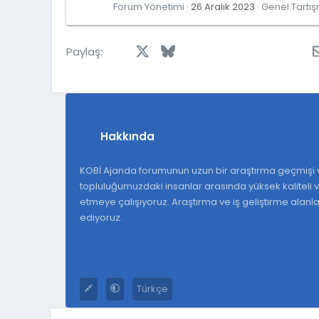
Forum Yönetimi
26 Aralık 2023
Genel Tartı
Facebook
X
Bluesky
LinkedIn
Reddit
Pinterest
Tumblr
Wh
Paylaş:
Hakkında
KOBİ Ajanda forumunun uzun bir araştırma geçmişi v
topluluğumuzdaki insanlar arasında yüksek kaliteli ve
etmeye çalışıyoruz. Araştırma ve iş geliştirme alan
ediyoruz.
Türkçe