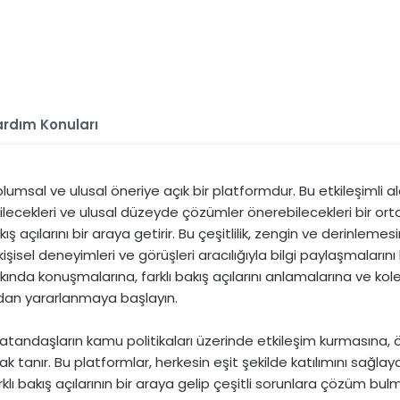
rdım Konuları
lumsal ve ulusal öneriye açık bir platformdur. Bu etkileşimli alan
ilecekleri ve ulusal düzeyde çözümler önerebilecekleri bir orta
akış açılarını bir araya getirir. Bu çeşitlilik, zengin ve derinlem
kişisel deneyimleri ve görüşleri aracılığıyla bilgi paylaşmaların
kında konuşmalarına, farklı bakış açılarını anlamalarına ve kol
dan yararlanmaya başlayın.
vatandaşların kamu politikaları üzerinde etkileşim kurmasına
nak tanır. Bu platformlar, herkesin eşit şekilde katılımını sağla
farklı bakış açılarının bir araya gelip çeşitli sorunlara çözüm bu