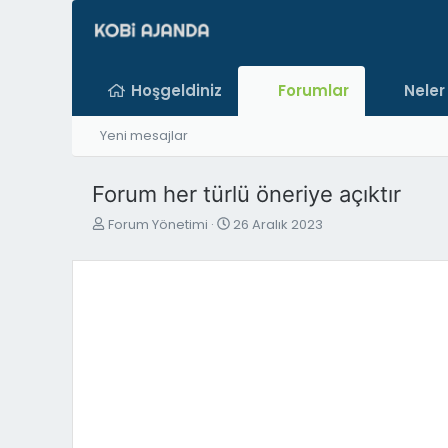
Hoşgeldiniz
Forumlar
Neler
Yeni mesajlar
Forum her türlü öneriye açıktır
K
B
Forum Yönetimi
26 Aralık 2023
o
a
n
ş
b
l
u
a
y
n
u
g
b
ı
a
ç
ş
t
l
a
a
r