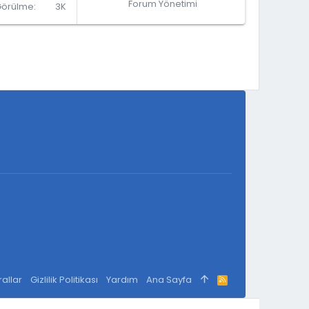
Forum Yönetimi
Görülme
3K
rallar
Gizlilik Politikası
Yardım
Ana Sayfa
R
S
S