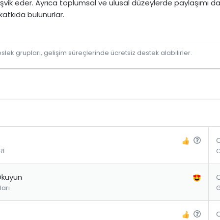
şvik eder. Ayrıca toplumsal ve ulusal düzeylerde paylaşımı da 
atkıda bulunurlar.
lek grupları, gelişim süreçlerinde ücretsiz destek alabilirler.
S
Rİ
o
r
u
Okuyun
arı
S