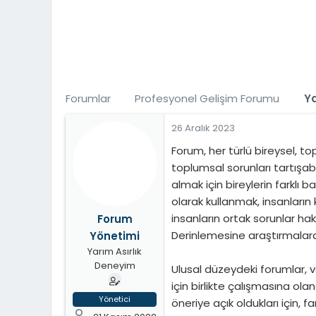
t
i
a
h
n
i
Forumlar
Profesyonel Gelişim Forumu
Ya
26 Aralık 2023
Forum, her türlü bireysel, top
toplumsal sorunları tartışab
almak için bireylerin farklı b
olarak kullanmak, insanların 
insanların ortak sorunlar hak
Forum
Derinlemesine araştırmalar
Yönetimi
Yarım Asırlık
Deneyim
Ulusal düzeydeki forumlar, 
için birlikte çalışmasına ola
Yönetici
öneriye açık oldukları için, 