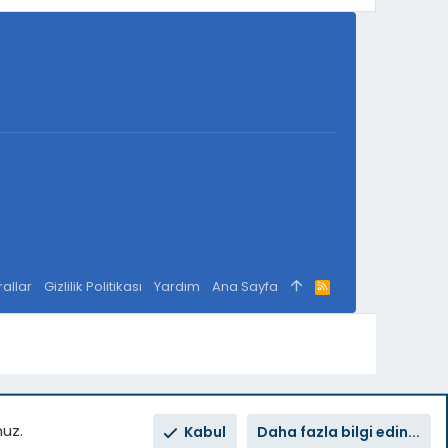
rallar
Gizlilik Politikası
Yardım
Ana Sayfa
R
S
S
nuz.
Kabul
Daha fazla bilgi edin...