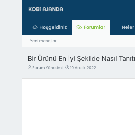
Hoşgeldiniz
Forumlar
Neler
Yeni mesajlar
Bir Ürünü En İyi Şekilde Nasıl Tanıtı
K
B
Forum Yönetimi
10 Aralık 2022
o
a
n
ş
b
l
u
a
y
n
u
g
b
ı
a
ç
ş
t
l
a
a
r