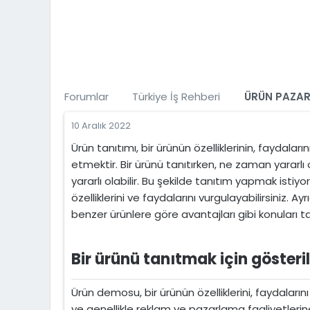
t
i
a
h
n
i
Forumlar
Türkiye İş Rehberi
ÜRÜN PAZAR
10 Aralık 2022
Ürün tanıtımı, bir ürünün özelliklerinin, faydala
etmektir. Bir ürünü tanıtırken, ne zaman yararlı
yararlı olabilir. Bu şekilde tanıtım yapmak istiyo
özelliklerini ve faydalarını vurgulayabilirsiniz. 
benzer ürünlere göre avantajları gibi konuları tar
Bir ürünü tanıtmak için gösteril
Ürün demosu, bir ürünün özelliklerini, faydaları
ve genellikle reklam ve pazarlama faaliyetlerine d