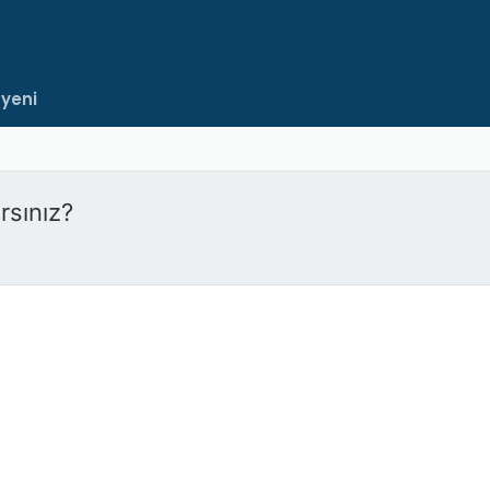
 yeni
rsınız?