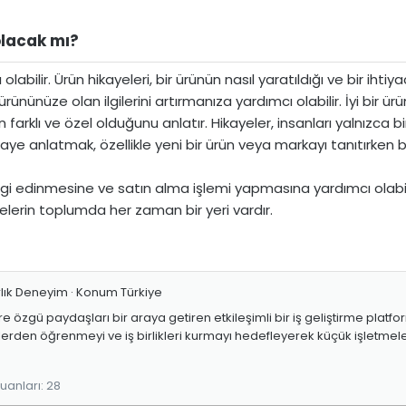
lacak mı?​
bilir. Ürün hikayeleri, bir ürünün nasıl yaratıldığı ve bir ihtiya
nünüze olan ilgilerini artırmanıza yardımcı olabilir. İyi bir ür
farklı ve özel olduğunu anlatır. Hikayeler, insanları yalnızca
ye anlatmak, özellikle yeni bir ürün veya markayı tanıtırken bir ü
gi edinmesine ve satın alma işlemi yapmasına yardımcı olabilir.
elerin toplumda her zaman bir yeri vardır.
rlık Deneyim
·
Konum
Türkiye
re özgü paydaşları bir araya getiren etkileşimli bir iş geliştirme platf
lerden öğrenmeyi ve iş birlikleri kurmayı hedefleyerek küçük işletme
uanları
28