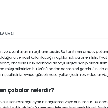
LAMASI
rının ve avantajlarının açıklanmasıdır. Bu tanıtımın amacı, pota
 olduğunu ve nasıl kullanılacağını açıklamak da önemlidir. Fiya
rsanız, öncelikle ürün hakkında detaylı bilgiye sahip olmalısınız
Ayrıca müşterilerinize bu ürünü neden seçmeleri gerektiğini de aç
tışabilirsiniz. Ayrıca görsel materyaller (resimler, videolar vb.)
en çabalar nelerdir?​
nı ve kullanımını açıklayan bir açıklama veya sunumdur. Bu demo
ahil edilir. Bir ürünü tanıtmak için yapılabilecek birçok farklı 