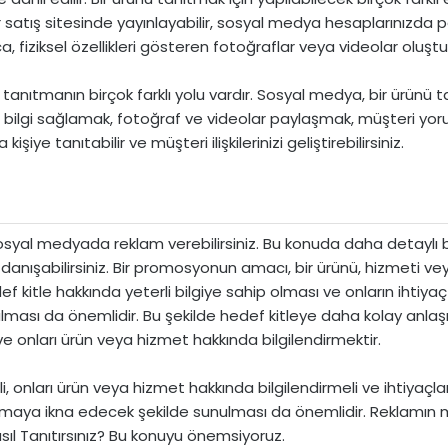
bir satış sitesinde yayınlayabilir, sosyal medya hesaplarınızda
a, fiziksel özellikleri gösteren fotoğraflar veya videolar oluştur
tanıtmanın birçok farklı yolu vardır. Sosyal medya, bir ürünü tan
a bilgi sağlamak, fotoğraf ve videolar paylaşmak, müşteri yor
kişiye tanıtabilir ve müşteri ilişkilerinizi geliştirebilirsiniz.
 sosyal medyada reklam verebilirsiniz. Bu konuda daha detaylı 
abilirsiniz. Bir promosyonun amacı, bir ürünü, hizmeti veya f
itle hakkında yeterli bilgiye sahip olması ve onların ihtiyaç 
ması da önemlidir. Bu şekilde hedef kitleye daha kolay anlaşılır
e onları ürün veya hizmet hakkında bilgilendirmektir.
onları ürün veya hizmet hakkında bilgilendirmeli ve ihtiyaçların
lmaya ikna edecek şekilde sunulması da önemlidir. Reklamın mü
asıl Tanıtırsınız? Bu konuyu önemsiyoruz.