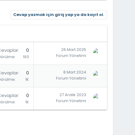
Cevap yazmak için giriş yap ya da kayıt ol.
26 Mart 2025
Cevaplar
0
Forum Yönetimi
Görülme
193
8 Mart 2024
Cevaplar
0
Forum Yönetimi
Görülme
1K
27 Aralık 2023
Cevaplar
0
Forum Yönetimi
Görülme
1K