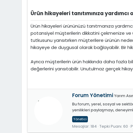
Ürün hikayeleri tanıtımınıza yardımcı o
Ürün hikayeleri ürününüzü tanıtmanıza yardımcı ola
potansiyel müşterilerin dikkatini çekmenize ve ürü
tutkusunu yansıtırken müşterilere ürünün neden 
hikayeye de duygusal olarak bağlayabilir. Bir hika
Ayrıca müşterilerin ürün hakkında daha fazla bil
değerlerini yansıtabilir. Unutulmaz gerçek hikay
Y
Forum Yönetimi
Yarım Ası
a
Bu forum, yerel, sosyal ve sektö
z
yenilikleri paylaşmayı, deneyim
a
r
Yönetici
Mesajlar
184
Tepki Puanı
60
P