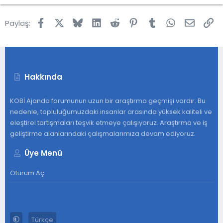
l
e
Facebook
X
Bluesky
LinkedIn
Reddit
Pinterest
Tumblr
WhatsApp
E-post
Lin
Paylaş:
Hakkında
KOBİ Ajanda forumunun uzun bir araştırma geçmişi vardır. Bu
nedenle, topluluğumuzdaki insanlar arasında yüksek kaliteli ve
eleştirel tartışmaları teşvik etmeye çalışıyoruz. Araştırma ve iş
geliştirme alanlarındaki çalışmalarımıza devam ediyoruz.
Üye Menü
Oturum Aç
Türkçe