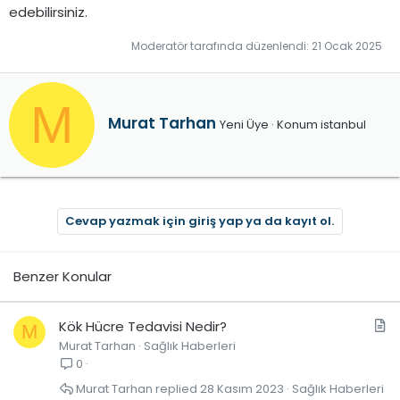
edebilirsiniz.
Moderatör tarafında düzenlendi:
21 Ocak 2025
M
Y
Murat Tarhan
Yeni Üye
·
Konum
istanbul
a
z
a
r
Cevap yazmak için giriş yap ya da kayıt ol.
Benzer Konular
M
Kök Hücre Tedavisi Nedir?
M
Murat Tarhan
Sağlık Haberleri
a
0
k
a
Murat Tarhan
28 Kasım 2023
Sağlık Haberleri