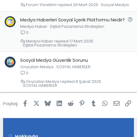
u
Forum Yönetimi
29 Mart 2025
Sosyal Medya
S
Medya Haberleri Sosyal İçerik Platformu Nedir?
Medya Haber
Dijital Pazarlama Stratejileri
o
0
r
u
Medya Haber
17 Mart 2025
Dijital Pazarlama Stratejileri
Sosyal Medya Güvenlik Sorunu
Onyüzbin Medya
SOSYAL HABERLER
0
Onyüzbin Medya
8 Şubat 2025
SOSYAL HABERLER
Facebook
X
Bluesky
LinkedIn
Reddit
Pinterest
Tumblr
WhatsApp
E-post
Lin
Paylaş:
Hakkında