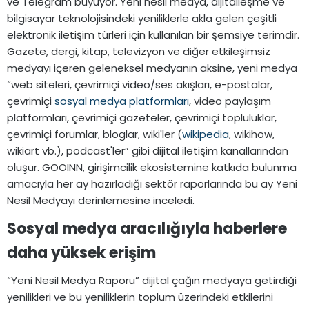
ve Telegram büyüyor. Yeni nesil medya, dijitalleşme ve
bilgisayar teknolojisindeki yeniliklerle akla gelen çeşitli
elektronik iletişim türleri için kullanılan bir şemsiye terimdir.
Gazete, dergi, kitap, televizyon ve diğer etkileşimsiz
medyayı içeren geleneksel medyanın aksine, yeni medya
“web siteleri, çevrimiçi video/ses akışları, e-postalar,
çevrimiçi
sosyal medya platformları
, video paylaşım
platformları, çevrimiçi gazeteler, çevrimiçi topluluklar,
çevrimiçi forumlar, bloglar, wiki'ler (
wikipedia
, wikihow,
wikiart vb.), podcast'ler” gibi dijital iletişim kanallarından
oluşur. GOOINN, girişimcilik ekosistemine katkıda bulunma
amacıyla her ay hazırladığı sektör raporlarında bu ay Yeni
Nesil Medyayı derinlemesine inceledi.
Sosyal medya aracılığıyla haberlere
daha yüksek erişim​
“Yeni Nesil Medya Raporu” dijital çağın medyaya getirdiği
yenilikleri ve bu yeniliklerin toplum üzerindeki etkilerini