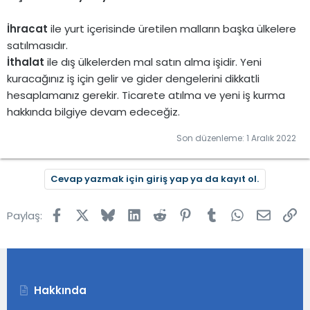
İhracat
ile yurt içerisinde üretilen malların başka ülkelere
satılmasıdır.
İthalat
ile dış ülkelerden mal satın alma işidir. Yeni
kuracağınız iş için gelir ve gider dengelerini dikkatli
hesaplamanız gerekir. Ticarete atılma ve yeni iş kurma
hakkında bilgiye devam edeceğiz.
Son düzenleme:
1 Aralık 2022
Cevap yazmak için giriş yap ya da kayıt ol.
Facebook
X
Bluesky
LinkedIn
Reddit
Pinterest
Tumblr
WhatsApp
E-post
Lin
Paylaş:
Hakkında