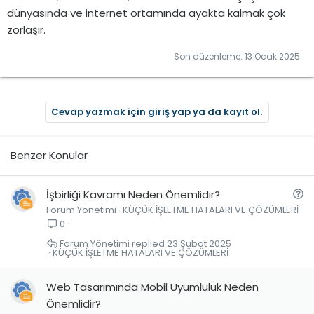
dünyasında ve internet ortamında ayakta kalmak çok
zorlaşır.
Son düzenleme:
13 Ocak 2025
Cevap yazmak için giriş yap ya da kayıt ol.
Benzer Konular
S
İşbirliği Kavramı Neden Önemlidir?
Forum Yönetimi
KÜÇÜK İŞLETME HATALARI VE ÇÖZÜMLERİ
o
0
r
u
Forum Yönetimi
23 Şubat 2025
KÜÇÜK İŞLETME HATALARI VE ÇÖZÜMLERİ
Web Tasarımında Mobil Uyumluluk Neden
Önemlidir?