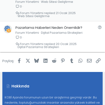
Forum Yönetimi
Web Sitesi Geliştirme
0
Forum Yönetimi
21 Ocak 2025
Web Sitesi Geliştirme
S
Pazarlama Haberleri Neden Önemlidir?
Forum Yönetimi
Dijital Pazarlama Stratejileri
o
0
r
u
Forum Yönetimi
20 Ocak 2025
Dijital Pazarlama Stratejileri
Facebook
X
Bluesky
LinkedIn
Reddit
Pinterest
Tumblr
WhatsApp
E-post
Lin
Paylaş:
Hakkında
KOBİ Ajanda forumunun uzun bir araştırma geçmişi vardır. Bu
nedenle, topluluğumuzdaki insanlar arasında yüksek kaliteli ve