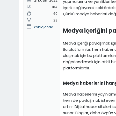
21 Kasım 2022
yapmalarına ve yenilikleri 
184
içerik sağlayarak sektördeki 
Çünkü medya haberleri değerli
60
28
kobiajanda.home.blog
Medya içeriğini pay
Medya içeriği paylaşmak için 
Bu platformlar, hem haber alm
ulaşmak için bu platformları 
değerlendirmek için etkili bir
platformlardır.
Medya haberlerini hang
Medya haberlerini yayınlamak
hem de paylaşmak isteyen kull
artırır. Dijital haber sitele
sunar. Bloglar, daha özgün v