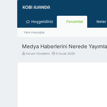
Hoşgeldiniz
Forumlar
Neler
Yeni mesajlar
Medya Haberlerini Nerede Yayımla
K
B
Forum Yönetimi
11 Ocak 2025
o
a
n
ş
b
l
u
a
y
n
u
g
b
ı
a
ç
ş
t
l
a
a
r