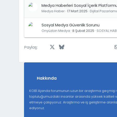
Medya Haberleri Sosyal İçerik Platform
Medya Haber
17 Mart 2025
Dijital Pazarlama
Sosyal Medya Güvenlik Sorunu
Onyüzbin Medya
8 Şubat 2025
SOSYAL HAB
Facebook
X
Bluesky
LinkedIn
Reddit
Pinterest
Tumblr
Wh
Paylaş:
Hakkında
KOBİ Ajanda forumunun uzun bir araştırma geçmişi v
topluluğumuzdaki insanlar arasında yüksek kaliteli ve
etmeye çalışıyoruz. Araştırma ve iş geliştirme alan
ediyoruz.