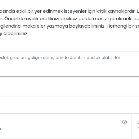
nda etkili bir yer edinmek isteyenler için kritik kaynaklardı
tır. Öncelikle üyelik profilinizi eksiksiz doldurmanız gerekmektedir
ilgilendirici makaleler yazmaya başlayabilirsiniz. Herhangi bir
alabilirsiniz.
lek grupları, gelişim süreçlerinde ücretsiz destek alabilirler.
S
a
o
r