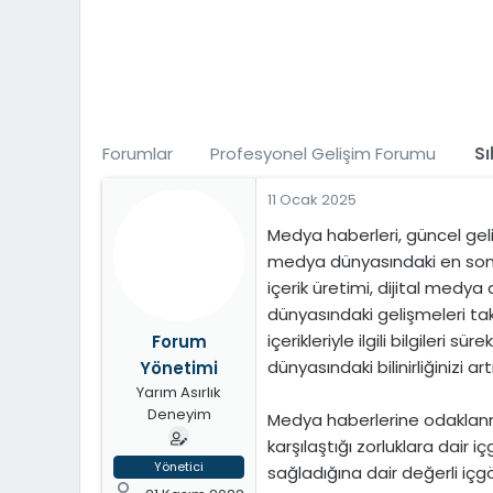
t
i
a
h
n
i
Forumlar
Profesyonel Gelişim Forumu
Sı
11 Ocak 2025
Medya haberleri, güncel geliş
medya dünyasındaki en son yen
içerik üretimi, dijital medy
dünyasındaki gelişmeleri tak
içerikleriyle ilgili bilgileri s
Forum
dünyasındaki bilinirliğinizi 
Yönetimi
Yarım Asırlık
Deneyim
Medya haberlerine odaklanmak
karşılaştığı zorluklara dair 
Yönetici
sağladığına dair değerli içgö