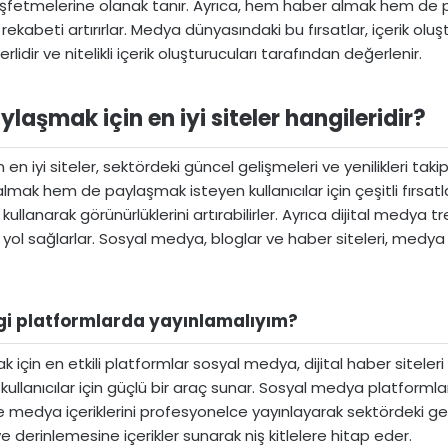
keşfetmelerine olanak tanır. Ayrıca, hem haber almak hem de p
rekabeti artırırlar. Medya dünyasındaki bu fırsatlar, içerik ol
dir ve nitelikli içerik oluşturucuları tarafından değerlenir.
laşmak için en iyi siteler hangileridir?​
en iyi siteler, sektördeki güncel gelişmeleri ve yenilikleri tak
ak hem de paylaşmak isteyen kullanıcılar için çeşitli fırsatlar 
kullanarak görünürlüklerini artırabilirler. Ayrıca dijital medya t
 yol sağlarlar. Sosyal medya, bloglar ve haber siteleri, medya iç
i platformlarda yayınlamalıyım?​
 için en etkili platformlar sosyal medya, dijital haber siteler
anıcılar için güçlü bir araç sunar. Sosyal medya platformları, 
ri ise medya içeriklerini profesyonelce yayınlayarak sektördeki g
e derinlemesine içerikler sunarak niş kitlelere hitap eder.