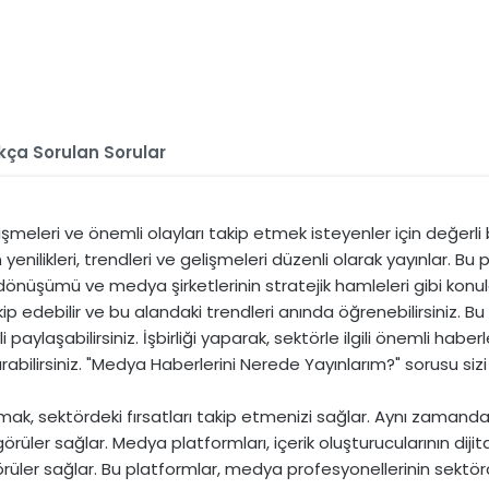
kça Sorulan Sorular
meleri ve önemli olayları takip etmek isteyenler için değerli b
ilikleri, trendleri ve gelişmeleri düzenli olarak yayınlar. Bu p
a dönüşümü ve medya şirketlerinin stratejik hamleleri gibi kon
ip edebilir ve bu alandaki trendleri anında öğrenebilirsiniz. Bu
ürekli paylaşabilirsiniz. İşbirliği yaparak, sektörle ilgili önemli ha
artırabilirsiniz. "Medya Haberlerini Nerede Yayınlarım?" sorusu si
, sektördeki fırsatları takip etmenizi sağlar. Aynı zamanda, 
içgörüler sağlar. Medya platformları, içerik oluşturucularının 
rüler sağlar. Bu platformlar, medya profesyonellerinin sektörde