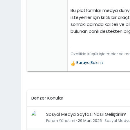
Bu platformlar medya dünyası
isteyenler için kritik bir araç
sonraki adımda kaliteli ve b
bulunan canlı destekten bilgi 
Özellikle küçük işletmeler ve mes
Buraya Bakınız
T
e
p
k
i
l
Benzer Konular
e
r
:
Sosyal Medya Sayfası Nasıl Geliştirilir?
Forum Yönetimi
29 Mart 2025
Sosyal Medy