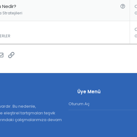
u
S
u Nedir?
 Stratejileri
o
r
u
ERLER
atsApp
E-posta
Link
Üye Menü
Oturum Aç
ardır. Bu nedenle,
 eleştirel tartışmaları teşvik
larındaki çalışmalarımıza devam