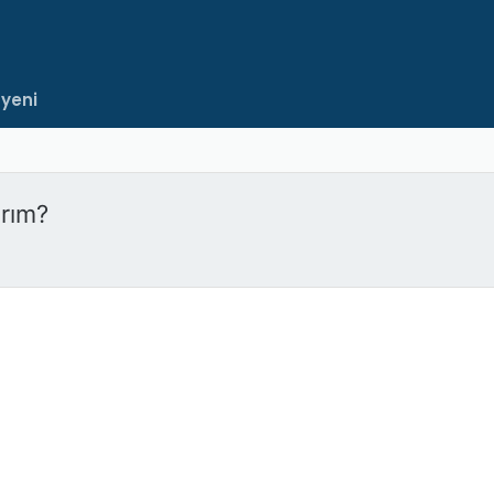
 yeni
rım?