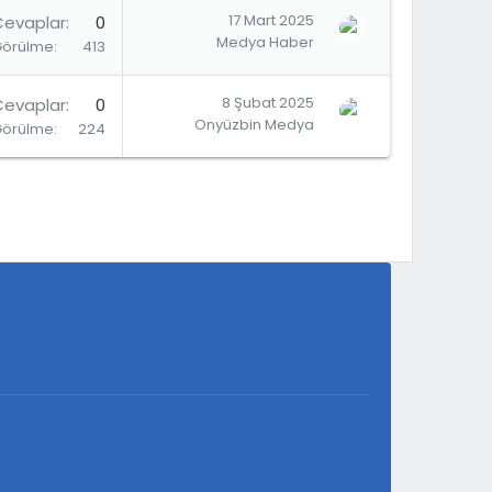
17 Mart 2025
Cevaplar
0
Medya Haber
Görülme
413
8 Şubat 2025
Cevaplar
0
Onyüzbin Medya
Görülme
224