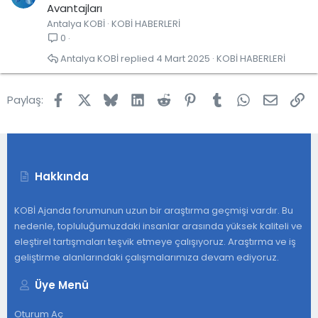
Avantajları
Antalya KOBİ
KOBİ HABERLERİ
0
Antalya KOBİ
4 Mart 2025
KOBİ HABERLERİ
Facebook
X
Bluesky
LinkedIn
Reddit
Pinterest
Tumblr
WhatsApp
E-post
Lin
Paylaş:
Hakkında
KOBİ Ajanda forumunun uzun bir araştırma geçmişi vardır. Bu
nedenle, topluluğumuzdaki insanlar arasında yüksek kaliteli ve
eleştirel tartışmaları teşvik etmeye çalışıyoruz. Araştırma ve iş
geliştirme alanlarındaki çalışmalarımıza devam ediyoruz.
Üye Menü
Oturum Aç