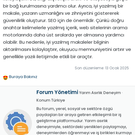
bir bağ kurulmasına yardımcı olur. Ayrıca, iyi yazılmış bir
makale, yazarın uzmanlığını ve zihniyetini göstererek
güvenilirlik oluşturur. SEO için de önemlidir. Çünkü doğru
anahtar kelimelerle yazılmış içerik, web sitelerinin arama
motorlarında daha üst sıralarda yer almasına yardımcı
olabilir. Bu nedenle, iyi yazılmış makaleler bilginin
aktarılmasını kolaylaştırır, okuyucu memnuniyetini artırır ve
genellikle yazılı iletişimde etkili bir araçtır.
Son düzenleme:
13 Ocak 2025
Buraya Bakınız
T
e
Y
p
Forum Yönetimi
Yarım Asırlık Deneyim
·
a
k
Konum
Türkiye
z
i
Bu forum, yerel, sosyal ve sektöre özgü
a
l
paydaşları bir araya getiren etkileşimli bir iş
r
e
geliştirme platformudur. Yarım asırlık
r
deneyimiyle, sektördeki yenilikleri paylaşmayı,
:
deneyimlerden öğrenmeyi ve iş birlikleri kurmayı