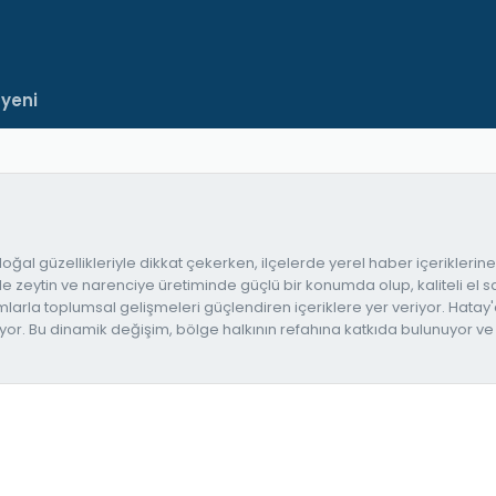
 yeni
oğal güzellikleriyle dikkat çekerken, ilçelerde yerel haber içeriklerine
kle zeytin ve narenciye üretiminde güçlü bir konumda olup, kaliteli el s
mlarla toplumsal gelişmeleri güçlendiren içeriklere yer veriyor. Hatay
iyor. Bu dinamik değişim, bölge halkının refahına katkıda bulunuyor ve 