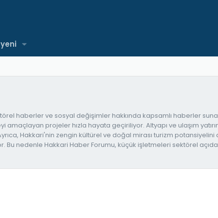
 yeni
örel haberler ve sosyal değişimler hakkında kapsamlı haberler sunar.
 amaçlayan projeler hızla hayata geçiriliyor. Altyapı ve ulaşım yatırıml
Ayrıca, Hakkari'nin zengin kültürel ve doğal mirası turizm potansiyelin
. Bu nedenle Hakkari Haber Forumu, küçük işletmeleri sektörel açıda