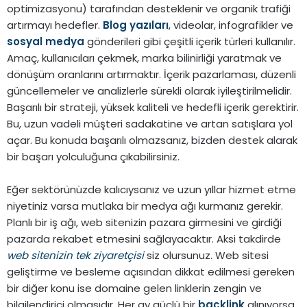
optimizasyonu) tarafından desteklenir ve organik trafiği
artırmayı hedefler.
Blog yazıları
, videolar, infografikler ve
sosyal medya
gönderileri gibi çeşitli içerik türleri kullanılır.
Amaç, kullanıcıları çekmek, marka bilinirliği yaratmak ve
dönüşüm oranlarını artırmaktır. İçerik pazarlaması, düzenli
güncellemeler ve analizlerle sürekli olarak iyileştirilmelidir.
Başarılı bir strateji, yüksek kaliteli ve hedefli içerik gerektirir.
Bu, uzun vadeli müşteri sadakatine ve artan satışlara yol
açar. Bu konuda başarılı olmazsanız, bizden destek alarak
bir başarı yolculuğuna çıkabilirsiniz.
Eğer sektörünüzde kalıcıysanız ve uzun yıllar hizmet etme
niyetiniz varsa mutlaka bir medya ağı kurmanız gerekir.
Planlı bir iş ağı, web sitenizin pazara girmesini ve girdiği
pazarda rekabet etmesini sağlayacaktır. Aksi takdirde
web sitenizin tek ziyaretçisi
siz olursunuz. Web sitesi
geliştirme ve besleme açısından dikkat edilmesi gereken
bir diğer konu ise domaine gelen linklerin zengin ve
bilgilendirici olmasıdır. Her ay güçlü bir
backlink
alınıyorsa