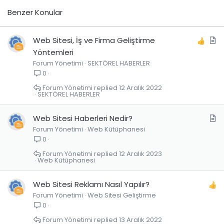
Benzer Konular
M
Web Sitesi, İş ve Firma Geliştirme
a
Yöntemleri
Forum Yönetimi
SEKTÖREL HABERLER
k
0
a
l
Forum Yönetimi
12 Aralık 2022
SEKTÖREL HABERLER
e
M
Web Sitesi Haberleri Nedir?
Forum Yönetimi
Web Kütüphanesi
a
0
k
a
Forum Yönetimi
12 Aralık 2023
Web Kütüphanesi
l
e
Web Sitesi Reklamı Nasıl Yapılır?
Forum Yönetimi
Web Sitesi Geliştirme
0
Forum Yönetimi
13 Aralık 2022