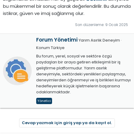
bu mükemmel bir sonuç olarak değerlendirilir. Bu durumda
istikrar, güven ve imaj sağlanmış olur.
Son düzenleme:
9 Ocak 2025
Y
Forum Yönetimi
Yarım Asırlık Deneyim
·
a
Konum
Türkiye
z
Bu forum, yerel, sosyal ve sektöre özgü
a
paydaşları bir araya getiren etkileşimli bir iş
r
geliştirme platformudur. Yarım asırlık
deneyimiyle, sektördeki yenilikleri paylaşmayı,
deneyimlerden öğrenmeyi ve iş birlikleri kurmayı
hedefleyerek küçük işletmelerin başarısına
odaklanmaktadır.
Yönetici
Cevap yazmak için giriş yap ya da kayıt ol.