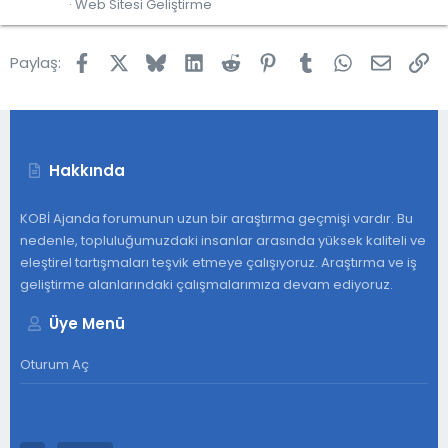
Web Sitesi Geliştirme
Facebook
X
Bluesky
LinkedIn
Reddit
Pinterest
Tumblr
WhatsApp
E-post
Lin
Paylaş:
Hakkında
KOBİ Ajanda forumunun uzun bir araştırma geçmişi vardır. Bu
nedenle, topluluğumuzdaki insanlar arasında yüksek kaliteli ve
eleştirel tartışmaları teşvik etmeye çalışıyoruz. Araştırma ve iş
geliştirme alanlarındaki çalışmalarımıza devam ediyoruz.
Üye Menü
Oturum Aç