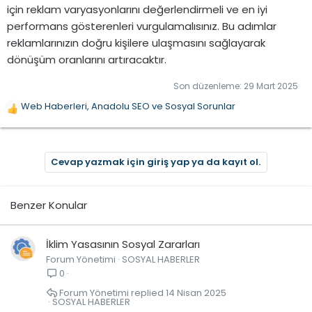
için reklam varyasyonlarını değerlendirmeli ve en iyi
performans gösterenleri vurgulamalısınız. Bu adımlar
reklamlarınızın doğru kişilere ulaşmasını sağlayarak
dönüşüm oranlarını artıracaktır.
Son düzenleme:
29 Mart 2025
Web Haberleri
,
Anadolu SEO
ve
Sosyal Sorunlar
T
e
p
k
Cevap yazmak için giriş yap ya da kayıt ol.
i
l
e
Benzer Konular
r
:
İklim Yasasının Sosyal Zararları
Forum Yönetimi
SOSYAL HABERLER
0
Forum Yönetimi
14 Nisan 2025
SOSYAL HABERLER