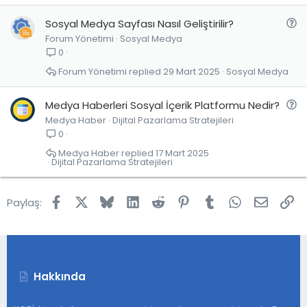
S
Sosyal Medya Sayfası Nasıl Geliştirilir?
Forum Yönetimi
Sosyal Medya
o
0
r
u
Forum Yönetimi
29 Mart 2025
Sosyal Medya
S
Medya Haberleri Sosyal İçerik Platformu Nedir?
Medya Haber
Dijital Pazarlama Stratejileri
o
0
r
u
Medya Haber
17 Mart 2025
Dijital Pazarlama Stratejileri
Facebook
X
Bluesky
LinkedIn
Reddit
Pinterest
Tumblr
WhatsApp
E-post
Lin
Paylaş:
Hakkında