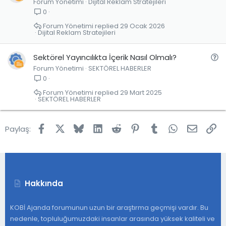
Forum Yönetimi
Dijital Reklam Stratejileri
0
Forum Yönetimi
29 Ocak 2026
Dijital Reklam Stratejileri
S
Sektörel Yayıncılıkta İçerik Nasıl Olmalı?
Forum Yönetimi
SEKTÖREL HABERLER
o
0
r
u
Forum Yönetimi
29 Mart 2025
SEKTÖREL HABERLER
Facebook
X
Bluesky
LinkedIn
Reddit
Pinterest
Tumblr
WhatsApp
E-post
Lin
Paylaş:
Hakkında
KOBİ Ajanda forumunun uzun bir araştırma geçmişi vardır. Bu
nedenle, topluluğumuzdaki insanlar arasında yüksek kaliteli ve