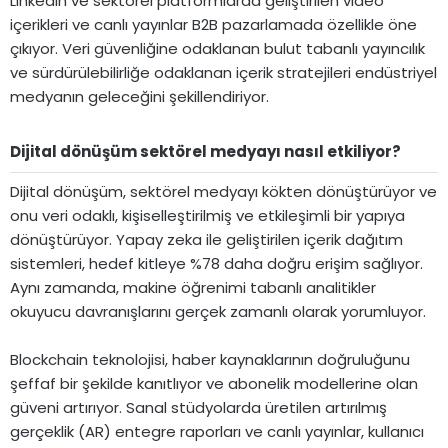
LinkedIn ve sektörel platformlarda geliştirilen video
içerikleri ve canlı yayınlar B2B pazarlamada özellikle öne
çıkıyor. Veri güvenliğine odaklanan bulut tabanlı yayıncılık
ve sürdürülebilirliğe odaklanan içerik stratejileri endüstriyel
medyanın geleceğini şekillendiriyor.
Dijital dönüşüm sektörel medyayı nasıl etkiliyor?​
Dijital dönüşüm, sektörel medyayı kökten dönüştürüyor ve
onu veri odaklı, kişiselleştirilmiş ve etkileşimli bir yapıya
dönüştürüyor. Yapay zeka ile geliştirilen içerik dağıtım
sistemleri, hedef kitleye %78 daha doğru erişim sağlıyor.
Aynı zamanda, makine öğrenimi tabanlı analitikler
okuyucu davranışlarını gerçek zamanlı olarak yorumluyor.
Blockchain teknolojisi, haber kaynaklarının doğruluğunu
şeffaf bir şekilde kanıtlıyor ve abonelik modellerine olan
güveni artırıyor. Sanal stüdyolarda üretilen artırılmış
gerçeklik (AR) entegre raporları ve canlı yayınlar, kullanıcı