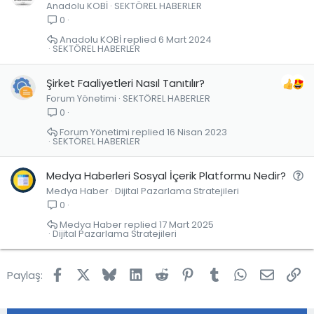
Anadolu KOBİ
SEKTÖREL HABERLER
0
Anadolu KOBİ
6 Mart 2024
SEKTÖREL HABERLER
Şirket Faaliyetleri Nasıl Tanıtılır?
Forum Yönetimi
SEKTÖREL HABERLER
0
Forum Yönetimi
16 Nisan 2023
SEKTÖREL HABERLER
S
Medya Haberleri Sosyal İçerik Platformu Nedir?
Medya Haber
Dijital Pazarlama Stratejileri
o
0
r
u
Medya Haber
17 Mart 2025
Dijital Pazarlama Stratejileri
Facebook
X
Bluesky
LinkedIn
Reddit
Pinterest
Tumblr
WhatsApp
E-post
Lin
Paylaş: