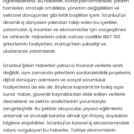
öğrenebilirsiniz. Bu haberler, borsa performansları, yatırım
hamleleri, stratejik ortaklıklar, yönetim değişiklikleri ve
sektörel dönüşümler gibi kritik başlıkları içerir. İstanbul'un
dinamik iş dünyasını yakından takip eden bu içerikler,
yatırımcılar, iş insanları ve ekonomistler için vazgeçilmez
bir rehberdir. Haberlerin odak noktası özellikle BIST 100
şirketlerinin faaliyetleri, startup'ların yükselişi ve
uluslararası yatırımlardır.
İstanbul Şirket Haberleri yalnızca finansal verilerle sınırlı
değildir, aynı zamanda şirketlerin sürdürülebilirlik projelerini,
dijital dönüşüm adımlarını ve sosyal sorumluluk
faaliyetlerini de ele alır. Böylece kapsamlı bir bakış açısı
sunar. Haber, güvenilir kaynaklardan elde edilen verilerle
desteklenir ve sektör analistlerinin yorumlarıyla
zenginleştirilir. Bu şekilde okuyucular, piyasa eğilimlerini
anlamak ve stratejik kararlar almak için ihtiyaç duydukları
bilgilere erişebilirler. İstanbul'un küresel iş ekosistemindeki
rolünü vurgulayan bu haberler, Türkiye ekonomisinin