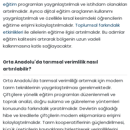
eğitim
programları yaygınlaştırılmalı ve istihdam olanakları
artırılmalıdır. Ayrıca dijital eğitim araçlarının kullanımı
yaygınlaştırılmalı ve özellikle kırsal kesimdeki öğrencilerin
eğitime erişimi kolaylaştırılmalıdır.
Toplumsal farkındalık
etkinlikleri
ile ailelerin eğitime ilgisi artırılmalıdır. Bu adımlar
eğitim kalitesini artırarak bölgenin uzun vadeli
kalkınmasına katkı sağlayacaktır.
Orta Anadolu'da tarımsal verimlilik nasıl
artırılabilir?​
Orta Anadolu'da tarımsal verimliliği artırmak için modern
tarım tekniklerinin yaygınlaştırılması gerekmektedir.
Çiftçilere yönelik eğitim programları düzenlenmeli ve
toprak analizi, doğru sulama ve gübreleme yöntemleri
konusunda farkındalık yaratılmalıdır. Devletin sağladığı
hibe ve kredilerle çiftçilerin modern ekipmanlara erişimi
kolaylaştırılmalıdır. Tarım kooperatiflerinin güçlendirilmesi,
küçük üreticilerin kaynaklarını birleştirerek verimliliklerini