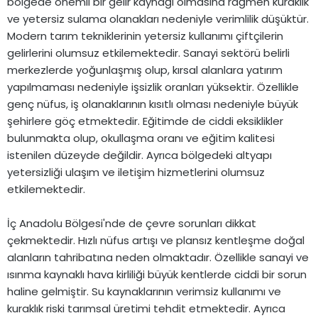
bölgede önemli bir gelir kaynağı olmasına rağmen kuraklık
ve yetersiz sulama olanakları nedeniyle verimlilik düşüktür.
Modern tarım tekniklerinin yetersiz kullanımı çiftçilerin
gelirlerini olumsuz etkilemektedir. Sanayi sektörü belirli
merkezlerde yoğunlaşmış olup, kırsal alanlara yatırım
yapılmaması nedeniyle işsizlik oranları yüksektir. Özellikle
genç nüfus, iş olanaklarının kısıtlı olması nedeniyle büyük
şehirlere göç etmektedir. Eğitimde de ciddi eksiklikler
bulunmakta olup, okullaşma oranı ve eğitim kalitesi
istenilen düzeyde değildir. Ayrıca bölgedeki altyapı
yetersizliği ulaşım ve iletişim hizmetlerini olumsuz
etkilemektedir.
İç Anadolu Bölgesi'nde de çevre sorunları dikkat
çekmektedir. Hızlı nüfus artışı ve plansız kentleşme doğal
alanların tahribatına neden olmaktadır. Özellikle sanayi ve
ısınma kaynaklı hava kirliliği büyük kentlerde ciddi bir sorun
haline gelmiştir. Su kaynaklarının verimsiz kullanımı ve
kuraklık riski tarımsal üretimi tehdit etmektedir. Ayrıca