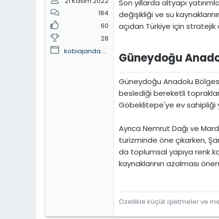
21 Kasım 2022
Son yıllarda altyapı yatırım
184
değişikliği ve su kaynaklar
açıdan Türkiye için stratejik
60
28
kobiajanda.home.blog
Güneydoğu Anadolu 
Güneydoğu Anadolu Bölgesi, T
beslediği bereketli topraklar
Göbeklitepe'ye ev sahipliği 
Ayrıca Nemrut Dağı ve Mardi
turizminde öne çıkarken, Şan
da toplumsal yapıya renk ka
kaynaklarının azalması öneml
Özellikle küçük işletmeler ve mes