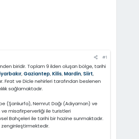
#1
en biridir. Toplam 9 ilden oluşan bölge, tarihi
iyarbakır
,
Gaziantep
,
Kilis
,
Mardin
,
Siirt
,
 Fırat ve Dicle nehirleri tarafından beslenen
lılık sağlamaktadır.
epe (Şanlıurfa), Nemrut Dağı (Adıyaman) ve
e misafirperverliği ile turistleri
l Bahçeleri ile tarihi bir hazine sunmaktadır.
 zenginleştirmektedir.