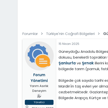
t
i
a
h
n
i
Forumlar
Türkiye'nin Coğrafi Bölgeleri
Gü
15 Nisan 2025
Güneydoğu Anadolu Bölgesi, T
dokusu, bereketli toprakları 
Şanlıurfa
ve
Şırnak
illerini
bölgede tarım (pamuk, fıstık,
Forum
Bölgede çok sayıda tarihi 
Yönetimi
Mardin'in taş evleri yer alma
Yarım Asırlık
Deneyim
cezbetmektedir. Gaziantep ga
Bölgede Arapça, Kürtçe ve S
Yönetici