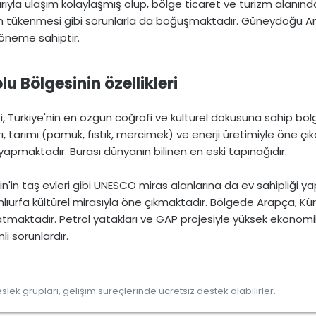
larıyla ulaşım kolaylaşmış olup, bölge ticaret ve turizm alanın
ının tükenmesi gibi sorunlarla da boğuşmaktadır. Güneydoğu 
 öneme sahiptir.
Bölgesinin özellikleri​
ürkiye'nin en özgün coğrafi ve kültürel dokusuna sahip bölgeler
ı, tarımı (pamuk, fıstık, mercimek) ve enerji üretimiyle öne çık
yapmaktadır. Burası dünyanın bilinen en eski tapınağıdır.
n'in taş evleri gibi UNESCO miras alanlarına da ev sahipliği
lıurfa kültürel mirasıyla öne çıkmaktadır. Bölgede Arapça, Kü
tmaktadır. Petrol yatakları ve GAP projesiyle yüksek ekonomi
i sorunlardır.
lek grupları, gelişim süreçlerinde ücretsiz destek alabilirler.