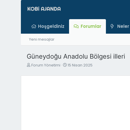
Hoşgeldiniz
Forumlar
Neler
Yeni mesajlar
Güneydoğu Anadolu Bölgesi illeri
K
B
Forum Yönetimi
15 Nisan 2025
o
a
n
ş
b
l
u
a
y
n
u
g
b
ı
a
ç
ş
t
l
a
a
r