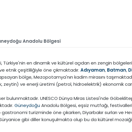
neydoğu Anadolu Bölgesi
ürkiye'nin en dinamik ve kültürel açıdan en zengin bölgelerind
ve etnik çeşitliliğiyle öne çıkmaktadır.
Adıyaman
,
Batman
,
D
 kapsayan bölge, Mezopotamya'nın kadim mirasını taşımaktadır.
 zeytin) ve enerji üretimi (petrol, hidroelektrik) ekonomik can
eser bulunmaktadır. UNESCO Dünya Miras Listesi'nde Göbeklit
ktadır.
Güneydoğu
Anadolu Bölgesi, eşsiz mutfağı, festivalleri v
stronomi turizminde öne çıkarken, Diyarbakır surları ve Hevse
üryanice gibi diller konuşulmakta olup bu da kültürel mozaiği