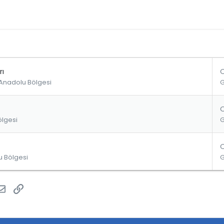
rı
nadolu Bölgesi
ölgesi
 Bölgesi
atsApp
E-posta
Link