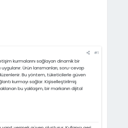
#1
letişim kurmalarını sağlayan dinamik bir
yla uygulanır. Ürün lansmanları, soru-cevap
k düzenlenir. Bu yöntem, tüketicilerle güven
lantı kurmayı sağlar. Kişiselleştirilmiş
lanan bu yaklaşım, bir markanın dijital
lı yanıt vermek güven oluşturur. Kullanıcı geri