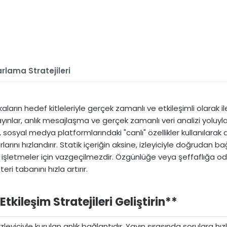
arlama Stratejileri
aların hedef kitleleriyle gerçek zamanlı ve etkileşimli olarak i
 yayınlar, anlık mesajlaşma ve gerçek zamanlı veri analizi yolu
r, sosyal medya platformlarındaki "canlı" özellikler kullanılara
arını hızlandırır. Statik içeriğin aksine, izleyiciyle doğrudan bağ
şletmeler için vazgeçilmezdir. Özgünlüğe veya şeffaflığa odak
i tabanını hızla artırır.
kileşim Stratejileri Geliştirin**​
leyiciyle kurulan anlık bağlantıdır. Yayın sırasında sorulara hız