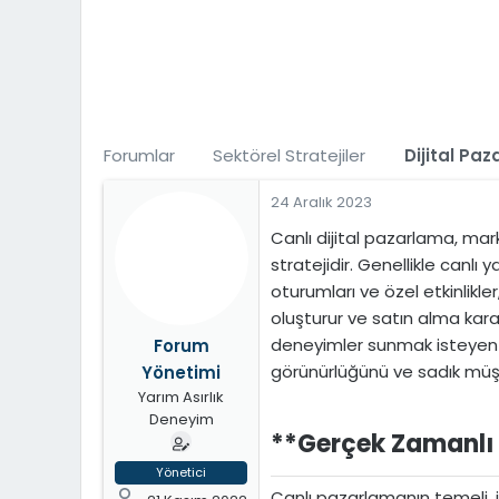
t
i
a
h
n
i
Forumlar
Sektörel Stratejiler
Dijital Paz
24 Aralık 2023
Canlı dijital pazarlama, mark
stratejidir. Genellikle canlı
oturumları ve özel etkinlikle
oluşturur ve satın alma kararl
deneyimler sunmak isteyen i
Forum
görünürlüğünü ve sadık müşter
Yönetimi
Yarım Asırlık
Deneyim
**Gerçek Zamanlı Et
Yönetici
Canlı pazarlamanın temeli, iz