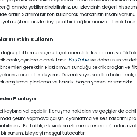
içeriği anında şekillendirebilirsiniz. Bu, izleyicinin değerli hiss
üde artırır. Samimi bir ton kullanarak markanızın insani yönünü 
siyel müşterilerinizle duygusal bir bağ kurmanıza olanak tanır.
rını Etkin Kullanın​
 doğru platformu seçmek çok önemlidir. Instagram ve TikTok gi
ik canlı yayınlara olanak tanır.
YouTube
ise daha uzun ve detay
yöntemleri gerektirir. Platformun sunduğu teknik araçları ve filt
yınlarınızı önceden duyurun. Düzenli yayın saatleri belirlemek, s
 araştırma, planlama ve hazırlık, başarı şansını artıracaktır.
ceden Planlayın​
ci kaybına yol açabilir. Konuşma noktaları ve geçişler de dahil
rtamda çekim yapmaya çalışın. Aydınlatma ve ses tasarımı profe
bilirsiniz. Bu taktik, izleyicilerin izleme süresini doğrudan uza
bir sunum, izleyiciyi meşgul tutacaktır.