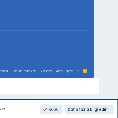
rallar
Gizlilik Politikası
Yardım
Ana Sayfa
R
S
S
nuz.
Kabul
Daha fazla bilgi edin...