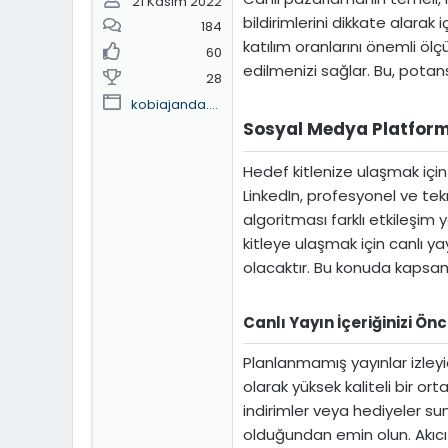
21 Kasım 2022
bildirimlerini dikkate alarak 
184
katılım oranlarını önemli ölç
60
edilmenizi sağlar. Bu, potan
28
kobiajanda.home.blog
Sosyal Medya Platformla
Hedef kitlenize ulaşmak için
LinkedIn, profesyonel ve tekn
algoritması farklı etkileşim 
kitleye ulaşmak için canlı ya
olacaktır. Bu konuda kapsamlı
Canlı Yayın İçeriğinizi Ön
Planlanmamış yayınlar izleyi
olarak yüksek kaliteli bir o
indirimler veya hediyeler suna
olduğundan emin olun. Akıcı 