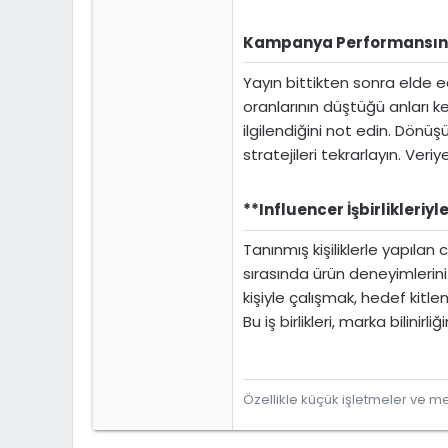
Kampanya Performansını V
Yayın bittikten sonra elde ed
oranlarının düştüğü anları kes
ilgilendiğini not edin. Dönüş
stratejileri tekrarlayın. Veri
**Influencer İşbirlikleriyle
Tanınmış kişiliklerle yapılan
sırasında ürün deneyimlerini 
kişiyle çalışmak, hedef kitl
Bu iş birlikleri, marka bilini
Özellikle küçük işletmeler ve mes