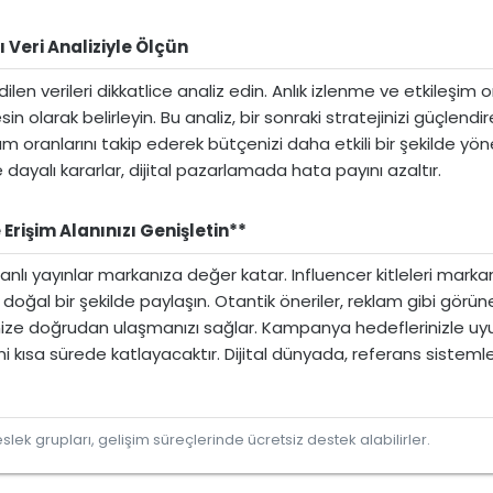
eri Analiziyle Ölçün​
ilen verileri dikkatlice analiz edin. Anlık izlenme ve etkileşim 
in olarak belirleyin. Bu analiz, bir sonraki stratejinizi güçlendir
üm oranlarını takip ederek bütçenizi daha etkili bir şekilde yönet
ye dayalı kararlar, dijital pazarlamada hata payını azaltır.
 Erişim Alanınızı Genişletin**​
 canlı yayınlar markanıza değer katar. Influencer kitleleri marka
doğal bir şekilde paylaşın. Otantik öneriler, reklam gibi görün
enize doğrudan ulaşmanızı sağlar. Kampanya hedeflerinizle uyum
rliğini kısa sürede katlayacaktır. Dijital dünyada, referans sisteml
lek grupları, gelişim süreçlerinde ücretsiz destek alabilirler.