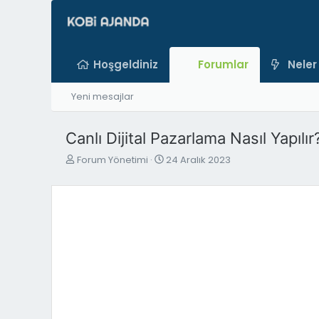
Hoşgeldiniz
Forumlar
Neler
Yeni mesajlar
Canlı Dijital Pazarlama Nasıl Yapılır
K
B
Forum Yönetimi
24 Aralık 2023
o
a
n
ş
b
l
u
a
y
n
u
g
b
ı
a
ç
ş
t
l
a
a
r