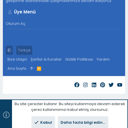
geliştirme alanlarındaki çalışmalarımıza devam ediyoruz.
Üye Menü
Oturum Aç
Türkçe
Bize Ulaşın
Şartlar & Kurallar
Gizlilik Politikası
Yardım
Ana Sayfa
R
S
S
Bu site çerezler kullanır. Bu siteyi kullanmaya devam ederek
çerez kullanımımızı kabul etmiş olursunuz.
Kabul
Daha fazla bilgi edin...