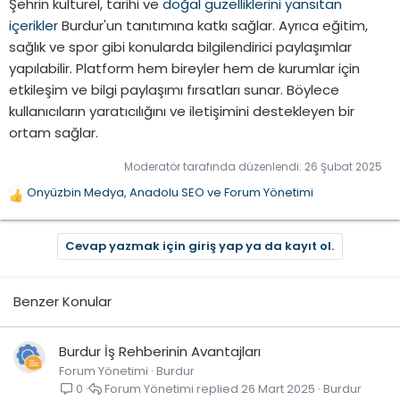
Şehrin kültürel, tarihi ve
doğal güzelliklerini yansıtan
içerikler
Burdur'un tanıtımına katkı sağlar. Ayrıca eğitim,
sağlık ve spor gibi konularda bilgilendirici paylaşımlar
yapılabilir. Platform hem bireyler hem de kurumlar için
etkileşim ve bilgi paylaşımı fırsatları sunar. Böylece
kullanıcıların yaratıcılığını ve iletişimini destekleyen bir
ortam sağlar.
Moderatör tarafında düzenlendi:
26 Şubat 2025
Onyüzbin Medya
,
Anadolu SEO
ve
Forum Yönetimi
T
e
p
Cevap yazmak için giriş yap ya da kayıt ol.
k
i
l
Benzer Konular
e
r
:
Burdur İş Rehberinin Avantajları
Forum Yönetimi
Burdur
Forum Yönetimi
26 Mart 2025
Burdur
0