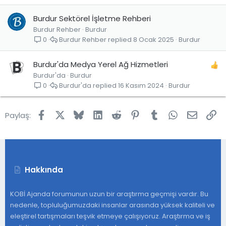
Burdur Sektörel İşletme Rehberi
Burdur Rehber
Burdur
Burdur Rehber
8 Ocak 2025
Burdur
0
Burdur'da Medya Yerel Ağ Hizmetleri
Burdur'da
Burdur
Burdur'da
16 Kasım 2024
Burdur
0
Facebook
X
Bluesky
LinkedIn
Reddit
Pinterest
Tumblr
WhatsApp
E-post
Lin
Paylaş:
Hakkında
KOBİ Ajanda forumunun uzun bir araştırma geçmişi vardır. Bu
nedenle, topluluğumuzdaki insanlar arasında yüksek kaliteli ve
eleştirel tartışmaları teşvik etmeye çalışıyoruz. Araştırma ve iş