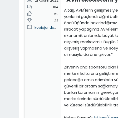
21 Kasım 2022
184
Altaş, AVM'lerin gelişmesiyle
60
yönlerini güçlendirdiğini bel
28
öncülüğünde hazırladığımız r
kobiajanda.home.blog
ihracat yaptığımız AVM'leri
ekonomik anlamda büyük ka
alışveriş merkezimiz Bugün 
alışveriş yapmasına ve sos
olmasıyla da öne çıkıyor.”
Zirvenin ana sponsoru olan
merkezi kültürünü geliştire
geleceğe emin adımlarla yür
güvenli bir ortam sağlamaya 
bunları korumamız gerekiyor
merkezlerinde sürdürülebilirl
ve küresel sürdürülebilirlik 
Haber Kaynağı:
https://ww