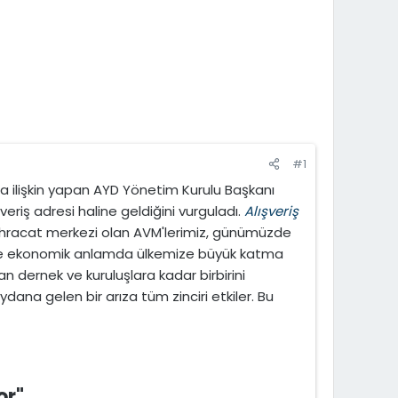
#1
a ilişkin yapan AYD Yönetim Kurulu Başkanı
veriş adresi haline geldiğini vurguladı.
Alışveriş
r ihracat merkezi olan AVM'lerimiz, günümüzde
hem de ekonomik anlamda ülkemize büyük katma
n dernek ve kuruluşlara kadar birbirini
dana gelen bir arıza tüm zinciri etkiler. Bu
r"​