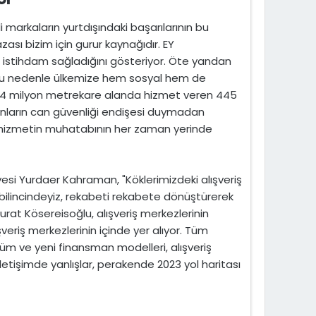
i markaların yurtdışındaki başarılarının bu
zası bizim için gurur kaynağıdır. EY
ye istihdam sağladığını gösteriyor. Öte yandan
r. Bu nedenle ülkemize hem sosyal hem de
14 milyon metrekare alanda hizmet veren 445
sanların can güvenliği endişesi duymadan
a hizmetin muhatabının her zaman yerinde
esi Yurdaer Kahraman, "Köklerimizdeki alışveriş
bilincindeyiz, rekabeti rekabete dönüştürerek
rat Kösereisoğlu, alışveriş merkezlerinin
veriş merkezlerinin içinde yer alıyor. Tüm
üm ve yeni finansman modelleri, alışveriş
iletişimde yanlışlar, perakende 2023 yol haritası