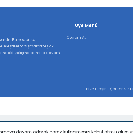
Üye Menü
Oturum Aç
ardır. Bu nedenle,
 eleştirel tartışmaları teşvik
larındaki çalışmalarımıza devam
Bize Ulaşın
Şartlar & Ku
kullanmaya devam ederek çerez kullanımımızı kabul etmiş olursu