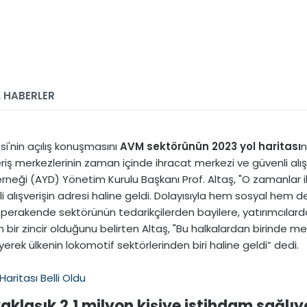
 HABERLER
si'nin açılış konuşmasını
AVM sektörünün 2023 yol haritası
n
veriş merkezlerinin zaman içinde ihracat merkezi ve güvenli alış
 Derneği (AYD) Yönetim Kurulu Başkanı Prof. Altaş, "O zamanla
enli alışverişin adresi haline geldi. Dolayısıyla hem sosyal 
perakende sektörünün tedarikçilerden bayilere, yatırımcılarda
bir zincir olduğunu belirten Altaş, "Bu halkalardan birinde mey
erek ülkenin lokomotif sektörlerinden biri haline geldi” dedi.
klaşık 2,1 milyon kişiye istihdam sağlıyo