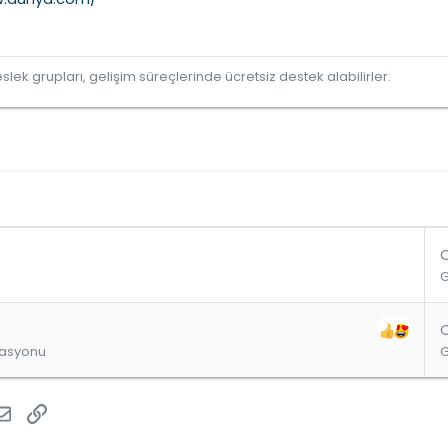
lek grupları, gelişim süreçlerinde ücretsiz destek alabilirler.
zasyonu
atsApp
E-posta
Link