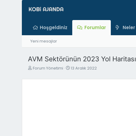
Hoşgeldiniz
Forumlar
Neler
Yeni mesajlar
AVM Sektörünün 2023 Yol Haritası 
K
B
Forum Yönetimi
13 Aralık 2022
o
a
n
ş
b
l
u
a
y
n
u
g
b
ı
a
ç
ş
t
l
a
a
r