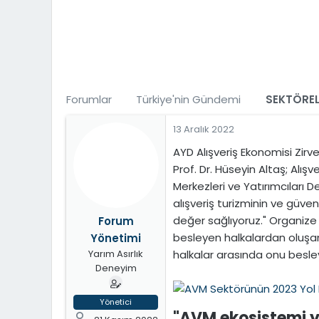
t
i
a
h
n
i
Forumlar
Türkiye'nin Gündemi
SEKTÖREL
13 Aralık 2022
AYD Alışveriş Ekonomisi Zirve
Prof. Dr. Hüseyin Altaş; Alış
Merkezleri ve Yatırımcıları
alışveriş turizminin ve güv
değer sağlıyoruz." Organize 
Forum
besleyen halkalardan oluşan 
Yönetimi
halkalar arasında onu besley
Yarım Asırlık
Deneyim
Yönetici
"AVM ekosistemi ya