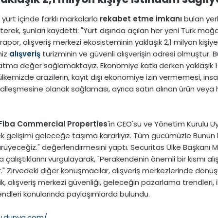
 yurt içinde farklı markalarla
rekabet etme imkanı
bulan yerl
irterek, şunları kaydetti: "Yurt dışında açılan her yeni Türk mağa
apor, alışveriş merkezi ekosisteminin yaklaşık 2,1 milyon kişi
miz
alışveriş
turizminin ve güvenli alışverişin adresi olmuştu
tma değer sağlamaktayız. Ekonomiye katkı derken yaklaşık 
ülkemizde arazilerin, kayıt dışı ekonomiye izin vermemesi, in
yalleşmesine olanak sağlaması, ayrıca satın alınan ürün vey
Fiba Commercial Properties
'in CEO'su ve Yönetim Kurulu Üy
rek gelişimi geleceğe taşıma kararlıyız. Tüm gücümüzle Bunun 
üyeceğiz." değerlendirmesini yaptı. Securitas Ülke Başkanı Mu
çalıştıklarını vurgulayarak, "Perakendenin önemli bir kısmı alış
." Zirvedeki diğer konuşmacılar, alışveriş merkezlerinde dönüş
ik, alışveriş merkezi güvenliği, geleceğin pazarlama trendleri, 
trendleri konularında paylaşımlarda bulundu.
w.dunya.com/