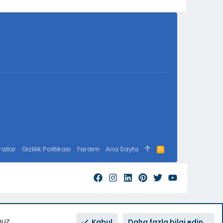
rallar
Gizlilik Politikası
Yardım
Ana Sayfa
R
S
S
nuz.
Kabul
Daha fazla bilgi edin...